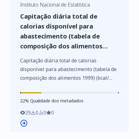
Instituto Nacional de Estatística
Capitação diária total de
calorias disponível para
abastecimento (tabela de
composição dos alimentos
1999) (kcal/ hab.)
Capitação diária total de calorias
disponível para abastecimento (tabela de
composição dos alimentos 1999) (kcal/
hab.); Anual - INE, Balança alimentar
Portuguesa
22
%
22
% Qualidade dos metadados
https://www.ine.pt/xurl/indx/0002180/PT
29
0
0
0