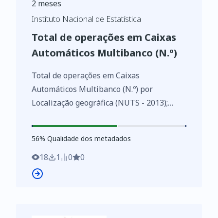
2 meses
Instituto Nacional de Estatística
Total de operações em Caixas
Automáticos Multibanco (N.º)
Total de operações em Caixas
Automáticos Multibanco (N.º) por
Localização geográfica (NUTS - 2013);
Anual - SIBS, Estatísticas das instituições
de crédito e sociedades financeiras
56
%
56
% Qualidade dos metadados
https://www.ine.pt/xurl/indx/0010258/PT
18
1
0
0