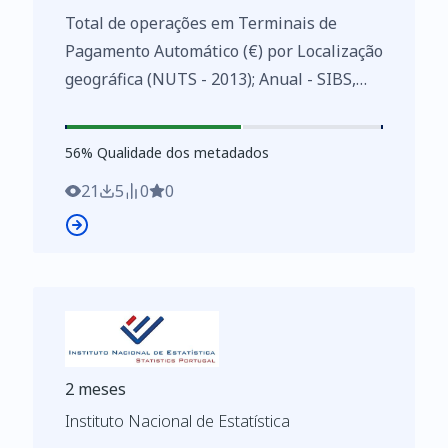
Total de operações em Terminais de
Pagamento Automático (€) por Localização
geográfica (NUTS - 2013); Anual - SIBS,
Estatísticas das instituições de crédito e
sociedades financeiras
56
%
56
% Qualidade dos metadados
https://www.ine.pt/xurl/indx/0010265/PT
21
5
0
0
2 meses
Instituto Nacional de Estatística