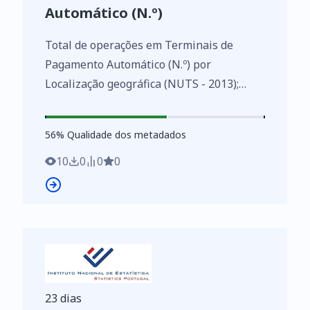
Automático (N.º)
Total de operações em Terminais de
Pagamento Automático (N.º) por
Localização geográfica (NUTS - 2013);
Anual - SIBS, Estatísticas das instituições
de crédito e sociedades financeiras
56
%
56
% Qualidade dos metadados
https://www.ine.pt/xurl/indx/0010264/PT
10
0
0
0
23 dias