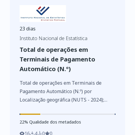
23 dias
Instituto Nacional de Estatística
Total de operações em
Terminais de Pagamento
Automático (N.º)
Total de operações em Terminais de
Pagamento Automático (N.º) por
Localização geográfica (NUTS - 2024);
Anual - SIBS, Estatísticas das operações
da Rede Multibanco
22
%
22
% Qualidade dos metadados
https://www.ine.pt/xurl/indx/0012738/PT
16
4
0
0