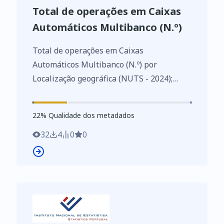
Total de operações em Caixas
Automáticos Multibanco (N.º)
Total de operações em Caixas
Automáticos Multibanco (N.º) por
Localização geográfica (NUTS - 2024);
Anual - SIBS, Estatísticas das operações
da Rede Multibanco
22
%
22
% Qualidade dos metadados
https://www.ine.pt/xurl/indx/0012732/PT
32
4
0
0