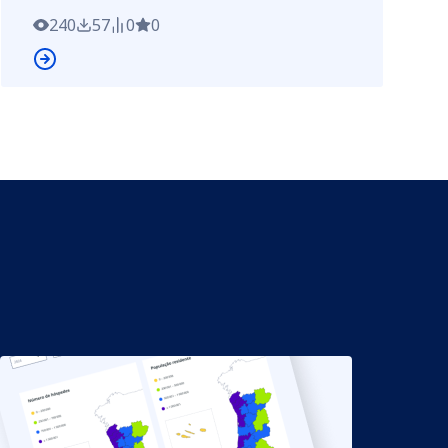
alteração realizada (propriedades
240
57
0
0
obrigatórias, estrutura) e a respetiva data
de implementação da alteração. Esta
informação permite acompanhar a
evolução dos modelos, melhorar o
controlo de versões e garantir a
consistência na gestão e utilização dos
mesmos.