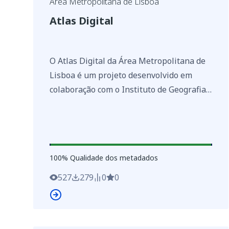
Área Metropolitana de Lisboa
Atlas Digital
O Atlas Digital da Área Metropolitana de
Lisboa é um projeto desenvolvido em
colaboração com o Instituto de Geografia
e Ordenamento do Território da
Universidade de Lisboa, coordenado pelo
Professor Jorge Rocha. Este projeto foi
financiado ao abrigo do contrato
100
%
100
% Qualidade dos metadados
celebrado entre Área Metropolitana de
Lisboa, a Direção-Geral das Autarquias
527
279
0
0
Locais e a Comissão de Coordenação e
Desenvolvimento Regional de Lisboa e
Vale do Tejo, no âmbito da integração e