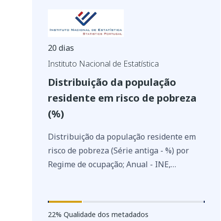
partilha de serviços ou competências
municipais. A consulta está disponível em
dois blocos de informação. Num primeiro
bloco disponibilizam-se os mapas
20 dias
interativos e, num segundo bloco, os
Instituto Nacional de Estatística
textos de enquadramento analítico. A
Distribuição da população
Cobertura temporal dos dados é de 2011 a
residente em risco de pobreza
2016.
(%)
Distribuição da população residente em
risco de pobreza (Série antiga - %) por
Regime de ocupação; Anual - INE,
Inquérito às condições de vida e
rendimento
https://www.ine.pt/xurl/indx/0001802/PT
22
%
22
% Qualidade dos metadados