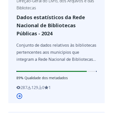
Direção-Geral do Livro, dos Arquivos e das
Bibliotecas
Dados estatísticos da Rede
Nacional de Bibliotecas
Públicas - 2024
Conjunto de dados relativos às bibliotecas
pertencentes aos municípios que
integram a Rede Nacional de Bibliotecas
Públicas (RNBP) em 2024. Os dados dizem
respeito ao funcionamento das
89
%
89
% Qualidade dos metadados
bibliotecas e foram fornecidos pelos
municípios à DGLAB, enquanto entidade
287
129
0
1
coordenadora da RNBP.