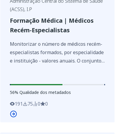
Administração Central do Sistema de Saúde
(ACSS), I.P
Formação Médica | Médicos
Recém-Especialistas
Monitorizar o número de médicos recém-
especialistas formados, por especialidade
e instituição - valores anuais. O conjunto
de dados quantifica o número de médicos
que concluíram com aproveitamento a
formação especializada, por especialidade
56
%
56
% Qualidade dos metadados
e instituição, considerando os resultados
da 1.ª época normal e da 2.ª época
191
75
0
0
especial. **Observações:** Os dados
incluem apenas médicos que concluíram a
formação com aproveitamento nas épocas