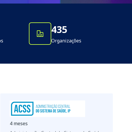
435
os
Organizações
4 meses