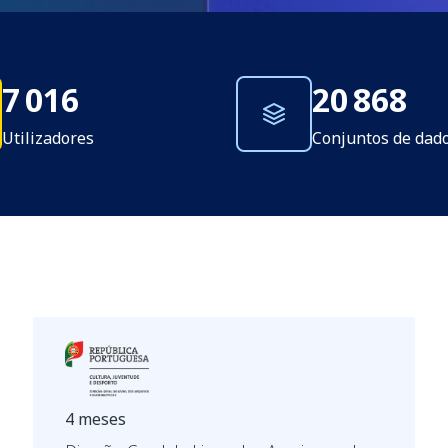
7 016
20 868
Utilizadores
Conjuntos de dad
4 meses