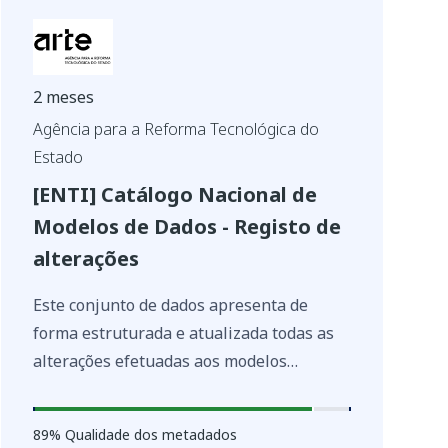
consideradas.
2 meses
Agência para a Reforma Tecnológica do
Estado
[ENTI] Catálogo Nacional de
Modelos de Dados - Registo de
alterações
Este conjunto de dados apresenta de
forma estruturada e atualizada todas as
alterações efetuadas aos modelos
incluídos no Catálogo Nacional de
Modelos de Dados. Cada registo identifica
89
%
89
% Qualidade dos metadados
o modelo de dados alterado, o tipo de