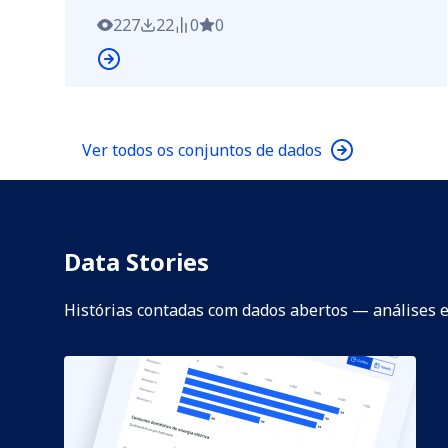
227
22
0
0
Ver todos os conjuntos de dados
Data Stories
Histórias contadas com dados abertos — análises e