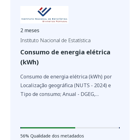
2 meses
Instituto Nacional de Estatística
Consumo de energia elétrica
(kWh)
Consumo de energia elétrica (kWh) por
Localização geográfica (NUTS - 2024) e
Tipo de consumo; Anual - DGEG,
Estatísticas do carvão, petróleo, energia
elétrica e gás natural
https://www.ine.pt/xurl/indx/0014156/PT
56
%
56
% Qualidade dos metadados