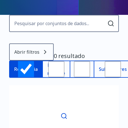
Abrir filtros
0 resultado
Mais
Mais
Relevância
Subscritores
recente
antigo