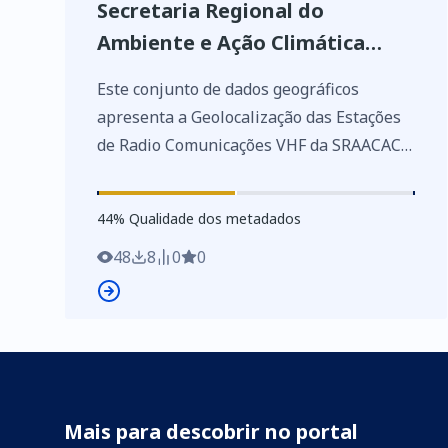
Secretaria Regional do
Ambiente e Ação Climática
(SRAAC) - Região Autónoma dos
Este conjunto de dados geográficos
Açores (RAA)
apresenta a Geolocalização das Estações
de Radio Comunicações VHF da SRAACAC,
através da georreferenciação da rede de
estações (a partir das coordenadas
44
%
44
% Qualidade dos metadados
geográficas latitude e longitude em WGS
84) e a sua caracterização, nomeadamente
48
8
0
0
o número de estação, o local de instalação,
a designação da emissão, a potência
aparente radiada (W), a frequência de
emissão (MHz), e a frequência de receção
(MHz). As estações distribuem-se pelas
nove ilhas da Região.
Mais para descobrir no portal