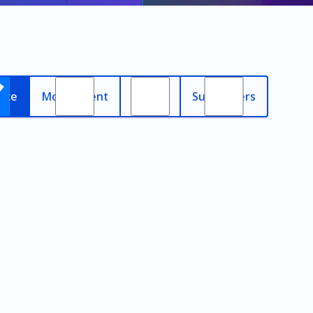
nce
Most recent
Oldest
Subscribers