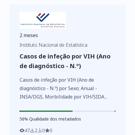
2 meses
Instituto Nacional de Estatística
Casos de infeção por VIH (Ano
de diagnóstico - N.º)
Casos de infeção por VIH (Ano de
diagnóstico - N.º) por Sexo; Anual -
INSA/DGS, Morbilidade por VIH/SIDA
https://www.ine.pt/xurl/indx/0009058/PT
56
%
56
% Qualidade dos metadados
47
2
0
0