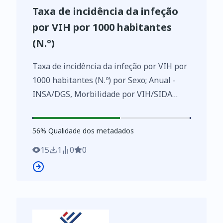
Taxa de incidência da infeção
por VIH por 1000 habitantes
(N.º)
Taxa de incidência da infeção por VIH por
1000 habitantes (N.º) por Sexo; Anual -
INSA/DGS, Morbilidade por VIH/SIDA
https://www.ine.pt/xurl/indx/0009673/PT
56
%
56
% Qualidade dos metadados
15
1
0
0