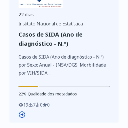
22 dias
Instituto Nacional de Estatística
Casos de SIDA (Ano de
diagnóstico - N.º)
Casos de SIDA (Ano de diagnóstico - N.º)
por Sexo; Anual - INSA/DGS, Morbilidade
por VIH/SIDA
https://www.ine.pt/xurl/indx/0001344/PT
22
%
22
% Qualidade dos metadados
19
7
0
0