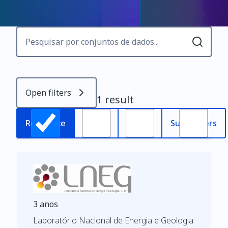
Open filters
1 result
Most
Relevance
Oldest
Subscribers
recent
3 anos
Laboratório Nacional de Energia e Geologia