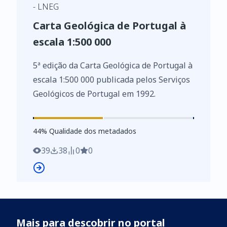
- LNEG
Carta Geológica de Portugal à
escala 1:500 000
5ª edição da Carta Geológica de Portugal à
escala 1:500 000 publicada pelos Serviços
Geológicos de Portugal em 1992.
44
%
44
% Qualidade dos metadados
39
38
0
0
Mais para descobrir no portal