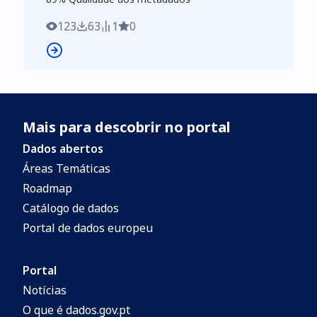
insular: Ilhas dos Arquipélagos dos Açores
e da Madeira. Este mapa inclui pela
123
63
1
0
primeira vez a cartografia geológica da
área imersa da plataforma continental de
Portugal Continental que reúne a
informação gerada em mais de 30 anos de
Mais para descobrir no portal
investigação em geologia marinha. O
mapa é constituído por: Carta Geológica
Dados abertos
de Portugal Continental, Carta Geológica
Áreas Temáticas
da Região Imersa de Portugal, Carta
Roadmap
Geológica do Arquipélago dos Açores,
Catálogo de dados
Carta Geológica do Arquipélago da
Portal de dados europeu
Madeira (escala 1:1 000 000), Esquema
Neotectónico de Portugal Continental com
Portal
Hipsometria à escala 1:4 000 000,
Notícias
Esquema Tectono-Estratigráfico de
O que é dados.gov.pt