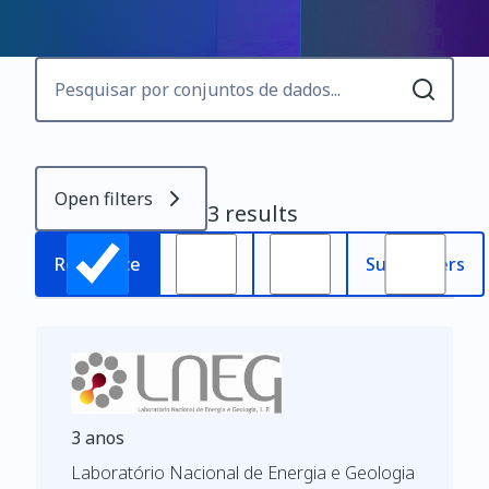
Open filters
3 results
Most
Relevance
Oldest
Subscribers
recent
3 anos
Laboratório Nacional de Energia e Geologia