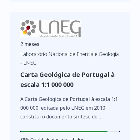
2 meses
Laboratório Nacional de Energia e Geologia
- LNEG
Carta Geológica de Portugal à
escala 1:1 000 000
A Carta Geológica de Portugal à escala 1:1
000 000, editada pelo LNEG em 2010,
constitui o documento síntese do
conhecimento actual sobre a geologia de
Portugal Continental e de todo o território
89
%
89
% Qualidade dos metadados