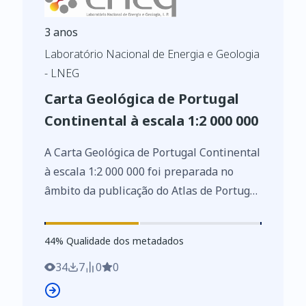
3 anos
Laboratório Nacional de Energia e Geologia
- LNEG
Carta Geológica de Portugal
Continental à escala 1:2 000 000
A Carta Geológica de Portugal Continental
à escala 1:2 000 000 foi preparada no
âmbito da publicação do Atlas de Portugal
do Instituto Geográfico Português em
2005.
44
%
44
% Qualidade dos metadados
34
7
0
0