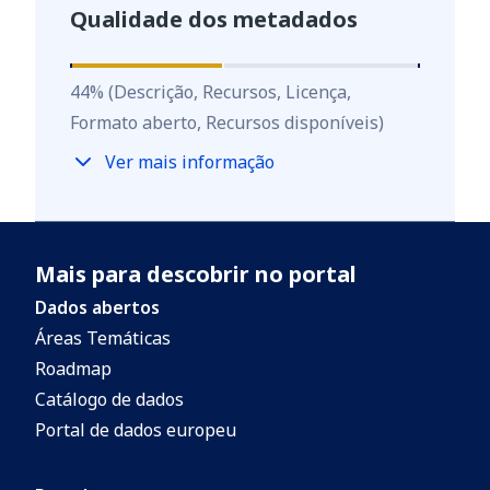
Qualidade dos metadados
44
%
44
%
(Descrição, Recursos, Licença,
Formato aberto, Recursos disponíveis)
Ver mais informação
Mais para descobrir no portal
Dados abertos
Áreas Temáticas
Roadmap
Catálogo de dados
Portal de dados europeu