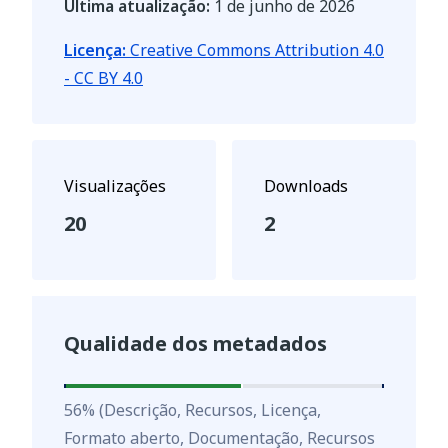
Última atualização:
1 de junho de 2026
Licença:
Creative Commons Attribution 4.0
- CC BY 4.0
Visualizações
Downloads
20
2
Qualidade dos metadados
56
%
56
%
(Descrição, Recursos, Licença,
Formato aberto, Documentação, Recursos