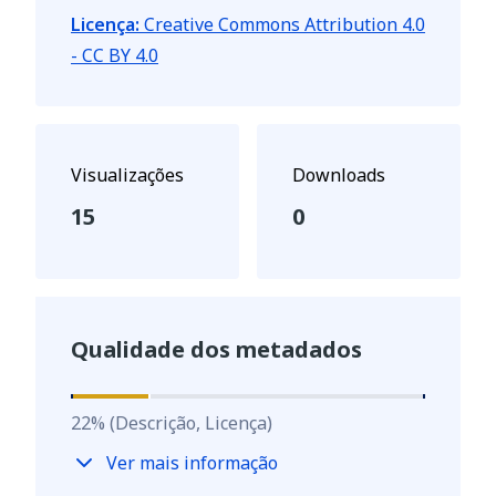
Licença:
Creative Commons Attribution 4.0
- CC BY 4.0
Visualizações
Downloads
15
0
Qualidade dos metadados
22
%
22
%
(Descrição, Licença)
Ver mais informação