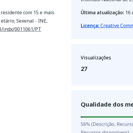
residente com 15 e mais
Última atualização:
16 
tário; Sexenal - INE,
Licença:
Creative Commo
rl/indx/0011061/PT
Visualizações
27
Qualidade dos m
56
%
56
%
(Descrição, Recurs
Recursos disponíveis)