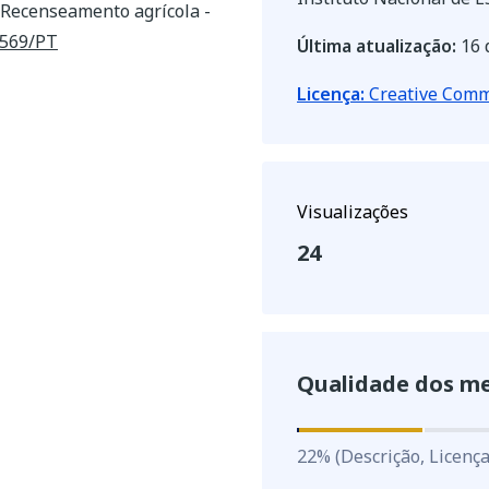
, Recenseamento agrícola -
4569/PT
Última atualização:
16 
Licença:
Creative Commo
Visualizações
24
Qualidade dos m
22
%
22
%
(Descrição, Licença