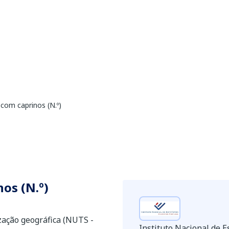
 com caprinos (N.º)
os (N.º)
ização geográfica (NUTS -
Instituto Nacional de Es