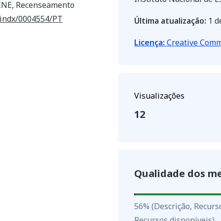
- INE, Recenseamento
l/indx/0004554/PT
Última atualização:
1 d
Licença:
Creative Commo
Visualizações
12
Qualidade dos m
56
%
56
%
(Descrição, Recurs
Recursos disponíveis)