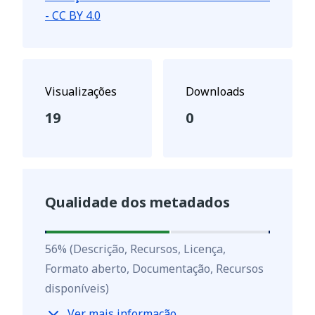
- CC BY 4.0
Visualizações
Downloads
19
0
Qualidade dos metadados
56
%
56
%
(Descrição, Recursos, Licença,
Formato aberto, Documentação, Recursos
disponíveis)
Ver mais informação