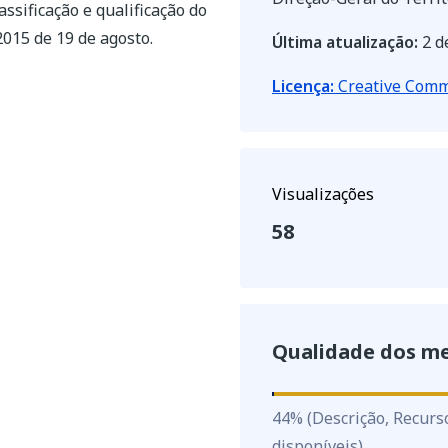
sificação e qualificação do
015 de 19 de agosto.
Última atualização:
2 d
Licença:
Creative Commo
Visualizações
58
Qualidade dos m
44
%
44
%
(Descrição, Recurs
disponíveis)