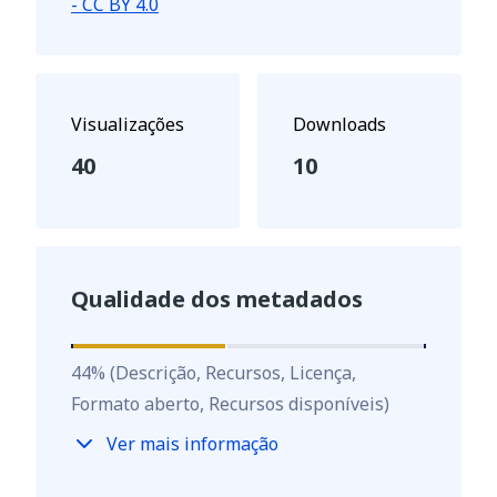
- CC BY 4.0
Visualizações
Downloads
40
10
Qualidade dos metadados
44
%
44
%
(Descrição, Recursos, Licença,
Formato aberto, Recursos disponíveis)
Ver mais informação