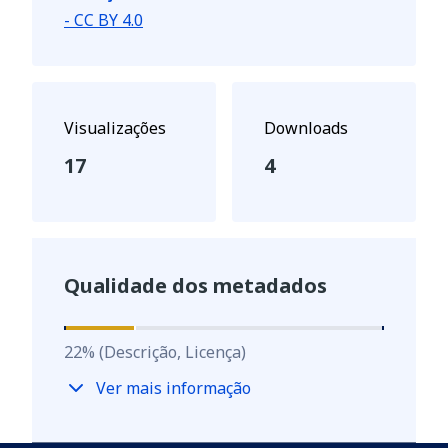
- CC BY 4.0
Visualizações
Downloads
17
4
Qualidade dos metadados
22
%
22
%
(Descrição, Licença)
Ver mais informação