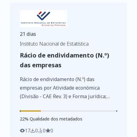
21 dias
Instituto Nacional de Estatística
Rácio de endividamento (N.º)
das empresas
Rácio de endividamento (N.º) das
empresas por Atividade económica
(Divisão - CAE Rev. 3) e Forma jurídica;
Anual - INE, Sistema de contas integradas
das empresas
22
%
22
% Qualidade dos metadados
https://www.ine.pt/xurl/indx/0007419/PT
17
0
0
0