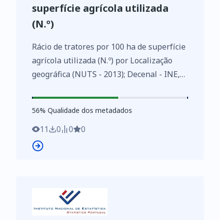
superfície agrícola utilizada
(N.º)
Rácio de tratores por 100 ha de superfície
agrícola utilizada (N.º) por Localização
geográfica (NUTS - 2013); Decenal - INE,
Recenseamento agrícola - séries
históricas
56
%
56
% Qualidade dos metadados
https://www.ine.pt/xurl/indx/0010537/PT
11
0
0
0