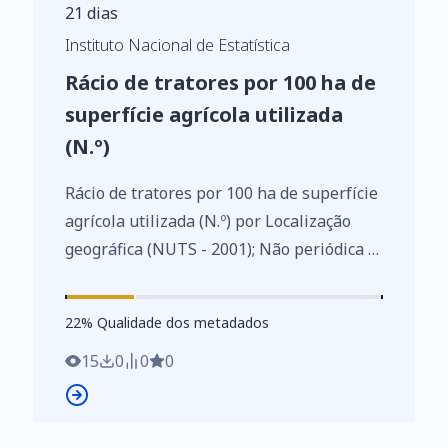
21 dias
Instituto Nacional de Estatística
Rácio de tratores por 100 ha de
superfície agrícola utilizada
(N.º)
Rácio de tratores por 100 ha de superfície
agrícola utilizada (N.º) por Localização
geográfica (NUTS - 2001); Não periódica -
INE, Inquérito às estruturas das
explorações agrícolas
22
%
22
% Qualidade dos metadados
https://www.ine.pt/xurl/indx/0003025/PT
15
0
0
0