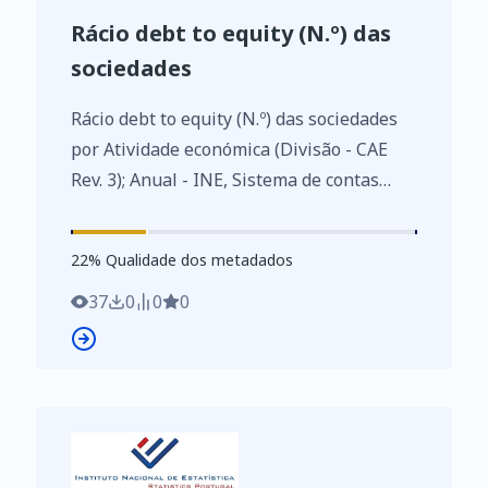
Rácio debt to equity (N.º) das
sociedades
Rácio debt to equity (N.º) das sociedades
por Atividade económica (Divisão - CAE
Rev. 3); Anual - INE, Sistema de contas
integradas das empresas
https://www.ine.pt/xurl/indx/0008622/PT
22
%
22
% Qualidade dos metadados
37
0
0
0