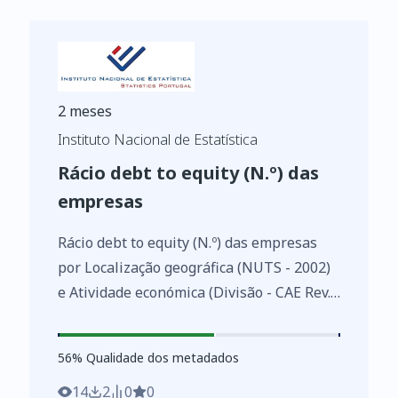
2 meses
Instituto Nacional de Estatística
Rácio debt to equity (N.º) das
empresas
Rácio debt to equity (N.º) das empresas
por Localização geográfica (NUTS - 2002)
e Atividade económica (Divisão - CAE Rev.
3); Anual - INE, Sistema de contas
integradas das empresas
56
%
56
% Qualidade dos metadados
https://www.ine.pt/xurl/indx/0007440/PT
14
2
0
0