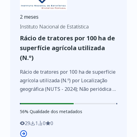
2 meses
Instituto Nacional de Estatística
Rácio de tratores por 100 ha de
superfície agrícola utilizada
(N.º)
Rácio de tratores por 100 ha de superfície
agrícola utilizada (N.º) por Localização
geográfica (NUTS - 2024); Não periódica -
INE, Estatísticas agrícolas de base
https://www.ine.pt/xurl/indx/0013144/PT
56
%
56
% Qualidade dos metadados
29
1
0
0