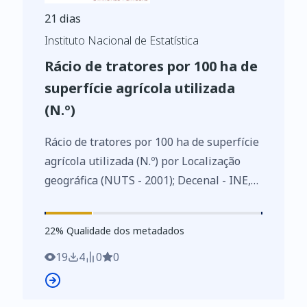
21 dias
Instituto Nacional de Estatística
Rácio de tratores por 100 ha de
superfície agrícola utilizada
(N.º)
Rácio de tratores por 100 ha de superfície
agrícola utilizada (N.º) por Localização
geográfica (NUTS - 2001); Decenal - INE,
Recenseamento agrícola - séries
históricas
22
%
22
% Qualidade dos metadados
https://www.ine.pt/xurl/indx/0004416/PT
19
4
0
0