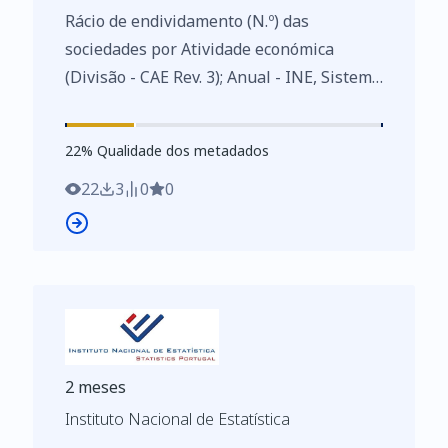
Rácio de endividamento (N.º) das
sociedades por Atividade económica
(Divisão - CAE Rev. 3); Anual - INE, Sistema
de contas integradas das empresas
https://www.ine.pt/xurl/indx/0008625/PT
22
%
22
% Qualidade dos metadados
22
3
0
0
2 meses
Instituto Nacional de Estatística