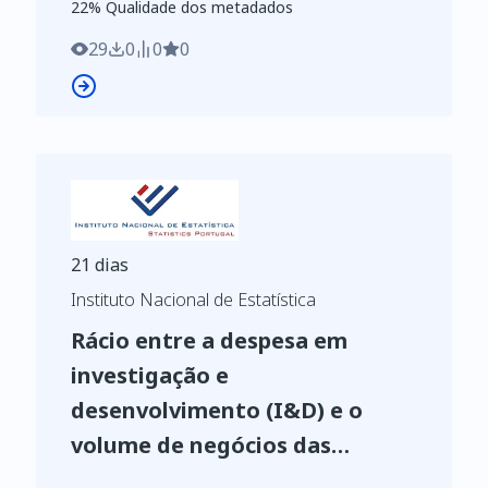
22
%
22
% Qualidade dos metadados
https://www.ine.pt/xurl/indx/0007443/PT
29
0
0
0
21 dias
Instituto Nacional de Estatística
Rácio entre a despesa em
investigação e
desenvolvimento (I&D) e o
volume de negócios das
empresas com menos de 250