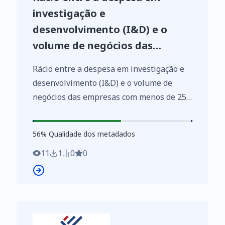
investigação e
desenvolvimento (I&D) e o
volume de negócios das
empresas com menos de 250
Rácio entre a despesa em investigação e
pessoas ao serviço das
desenvolvimento (I&D) e o volume de
indústrias transformadoras
negócios das empresas com menos de 250
(Série 2004-2007, CAE Rev. 2.1 -
pessoas ao serviço das indústrias
%)
transformadoras (Série 2004-2007, CAE
56
%
56
% Qualidade dos metadados
Rev. 2.1 - %) por Localização geográfica
(NUTS - 2002); Anual - INE, Sistema de
11
1
0
0
contas integradas das empresas
https://www.ine.pt/xurl/indx/0002684/PT