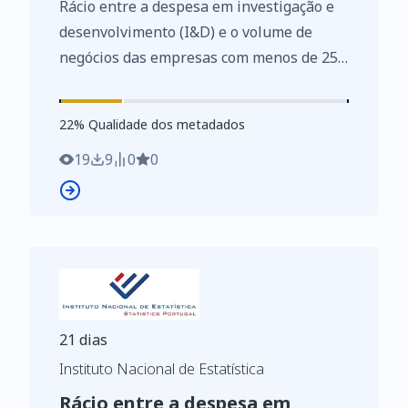
Rácio entre a despesa em investigação e
pessoas ao serviço das
desenvolvimento (I&D) e o volume de
indústrias transformadoras
negócios das empresas com menos de 250
(Série 2007-2009, CAE Rev. 3 - %)
pessoas ao serviço das indústrias
transformadoras (Série 2007-2009, CAE
22
%
22
% Qualidade dos metadados
Rev. 3 - %) por Localização geográfica
(NUTS - 2002); Anual - INE, Sistema de
19
9
0
0
contas integradas das empresas
https://www.ine.pt/xurl/indx/0005863/PT
21 dias
Instituto Nacional de Estatística
Rácio entre a despesa em