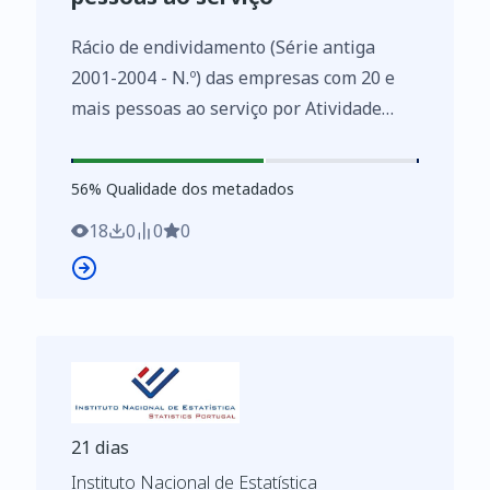
Rácio de endividamento (Série antiga
2001-2004 - N.º) das empresas com 20 e
mais pessoas ao serviço por Atividade
económica (Subsecção - CAE Rev. 2.1) e
Escalão de pessoal ao serviço; Anual - INE,
56
%
56
% Qualidade dos metadados
Sistema de contas integradas das
empresas
18
0
0
0
https://www.ine.pt/xurl/indx/0000474/PT
21 dias
Instituto Nacional de Estatística