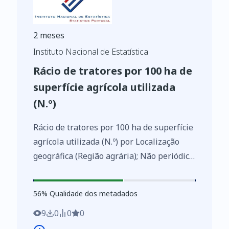
2 meses
Instituto Nacional de Estatística
Rácio de tratores por 100 ha de
superfície agrícola utilizada
(N.º)
Rácio de tratores por 100 ha de superfície
agrícola utilizada (N.º) por Localização
geográfica (Região agrária); Não periódica
- INE, Estatísticas agrícolas de base
https://www.ine.pt/xurl/indx/0003023/PT
56
%
56
% Qualidade dos metadados
9
0
0
0