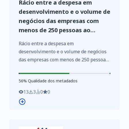
Rácio entre a despesa em
desenvolvimento e o volume de
negócios das empresas com
menos de 250 pessoas ao
serviço das indústrias
Rácio entre a despesa em
transformadoras (CAE Rev. 3 -
desenvolvimento e o volume de negócios
%)
das empresas com menos de 250 pessoas
ao serviço das indústrias transformadoras
(CAE Rev. 3 - %) por Localização geográfica
56
%
56
% Qualidade dos metadados
(NUTS - 2013); Anual - INE, Sistema de
contas integradas das empresas
13
3
0
0
https://www.ine.pt/xurl/indx/0008507/PT