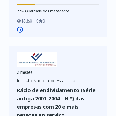
https://www.ine.pt/xurl/indx/0003024/PT
22
%
22
% Qualidade dos metadados
18
0
0
0
2 meses
Instituto Nacional de Estatística
Rácio de endividamento (Série
antiga 2001-2004 - N.º) das
empresas com 20 e mais
pessoas ao serviço