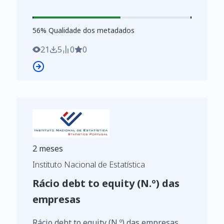
ao serviço das indústrias transformadoras
(CAE Rev. 3 - %) por Localização geográfica
56
%
56
% Qualidade dos metadados
(NUTS - 2024); Anual - INE, Sistema de
contas integradas das empresas
21
5
0
0
https://www.ine.pt/xurl/indx/0014042/PT
2 meses
Instituto Nacional de Estatística
Rácio debt to equity (N.º) das
empresas
Rácio debt to equity (N.º) das empresas