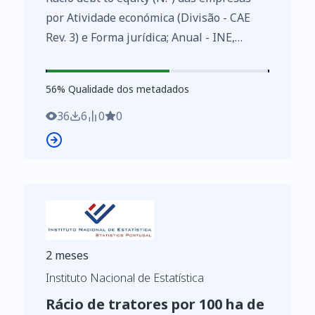
por Atividade económica (Divisão - CAE
Rev. 3) e Forma jurídica; Anual - INE,
Sistema de contas integradas das
empresas
56
%
56
% Qualidade dos metadados
https://www.ine.pt/xurl/indx/0007416/PT
36
6
0
0
2 meses
Instituto Nacional de Estatística
Rácio de tratores por 100 ha de