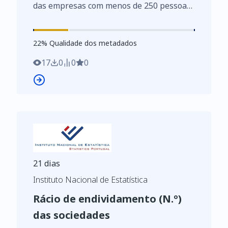
%)
das empresas com menos de 250 pessoas
ao serviço das indústrias transformadoras
(CAE Rev. 3 - %) por Localização geográfica
22
%
22
% Qualidade dos metadados
(NUTS - 2002); Anual - INE, Sistema de
contas integradas das empresas
17
0
0
0
https://www.ine.pt/xurl/indx/0007223/PT
21 dias
Instituto Nacional de Estatística
Rácio de endividamento (N.º)
das sociedades