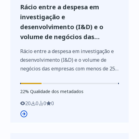
Rácio entre a despesa em
investigação e
desenvolvimento (I&D) e o
volume de negócios das
empresas com menos de 250
Rácio entre a despesa em investigação e
pessoas ao serviço das
desenvolvimento (I&D) e o volume de
indústrias transformadoras
negócios das empresas com menos de 250
(Série 2007-2009, CAE Rev. 3 - %)
pessoas ao serviço das indústrias
transformadoras (Série 2007-2009, CAE
22
%
22
% Qualidade dos metadados
Rev. 3 - %) por Localização geográfica
(NUTS - 2001); Anual - INE, Sistema de
20
0
0
0
contas integradas das empresas
https://www.ine.pt/xurl/indx/0005862/PT