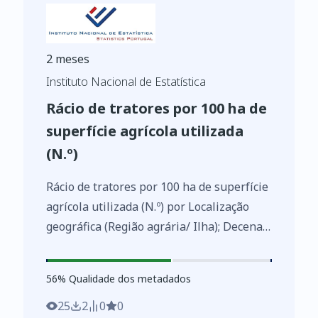
2 meses
Instituto Nacional de Estatística
Rácio de tratores por 100 ha de
superfície agrícola utilizada
(N.º)
Rácio de tratores por 100 ha de superfície
agrícola utilizada (N.º) por Localização
geográfica (Região agrária/ Ilha); Decenal
- INE, Recenseamento agrícola - séries
históricas
56
%
56
% Qualidade dos metadados
https://www.ine.pt/xurl/indx/0010833/PT
25
2
0
0