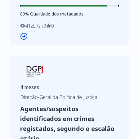
Métricas: Número de intervenientes
89
%
89
% Qualidade dos metadados
41
7
0
0
4 meses
Direção-Geral da Política de Justiça
Agentes/suspeitos
identificados em crimes
registados, segundo o escalão
etário