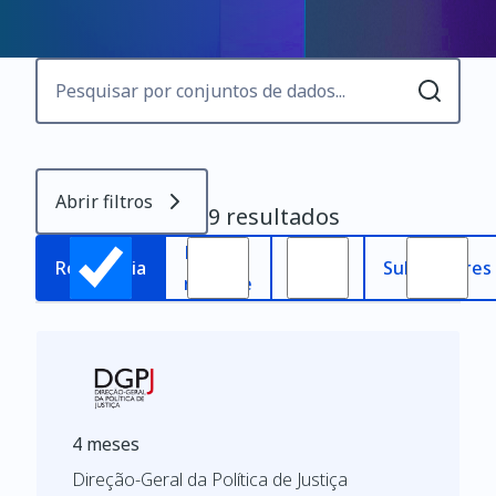
Abrir filtros
9 resultados
Mais
Mais
Relevância
Subscritores
recente
antigo
4 meses
Direção-Geral da Política de Justiça