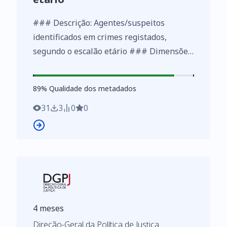
### Descrição: Agentes/suspeitos
identificados em crimes registados,
segundo o escalão etário ### Dimensões:
Ano, tipo crime (nível 1), tipo crime (nível
2), tipo crime (nível 3), escalão etário ###
89
%
89
% Qualidade dos metadados
Métricas: Número de intervenientes
31
3
0
0
4 meses
Direção-Geral da Política de Justiça