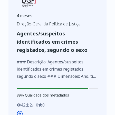
4 meses
Direção-Geral da Política de Justiça
Agentes/suspeitos
identificados em crimes
registados, segundo o sexo
### Descrição: Agentes/suspeitos
identificados em crimes registados,
segundo o sexo ### Dimensões: Ano, tipo
crime (nível 1), tipo crime (nível 2), tipo
crime (nível 3), sexo ### Métricas:
89
%
89
% Qualidade dos metadados
Número de intervenientes
42
2
0
0