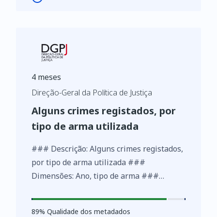
4 meses
Direção-Geral da Política de Justiça
Alguns crimes registados, por
tipo de arma utilizada
### Descrição: Alguns crimes registados,
por tipo de arma utilizada ###
Dimensões: Ano, tipo de arma ###
Métricas: Número de crimes registados
89
%
89
% Qualidade dos metadados