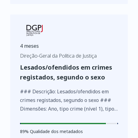
4 meses
Direção-Geral da Política de Justiça
Lesados/ofendidos em crimes
registados, segundo o sexo
### Descrição: Lesados/ofendidos em
crimes registados, segundo o sexo ###
Dimensões: Ano, tipo crime (nível 1), tipo
crime (nível 2), tipo crime (nivel 3), sexo
### Métricas: Número de intervenientes
89
%
89
% Qualidade dos metadados