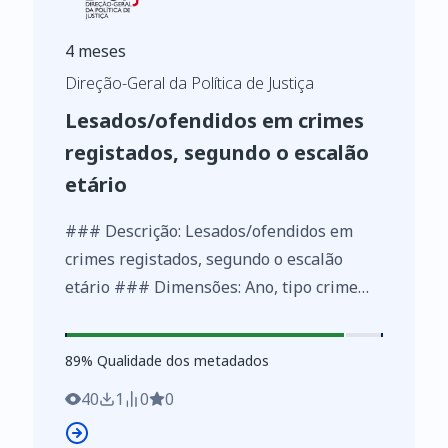
4 meses
Direção-Geral da Política de Justiça
Lesados/ofendidos em crimes
registados, segundo o escalão
etário
### Descrição: Lesados/ofendidos em
crimes registados, segundo o escalão
etário ### Dimensões: Ano, tipo crime
(nível 1), tipo crime (nível 2), tipo crime
(nivel 3), escalão etário ### Métricas:
89
%
89
% Qualidade dos metadados
Número de intervenientes
40
1
0
0