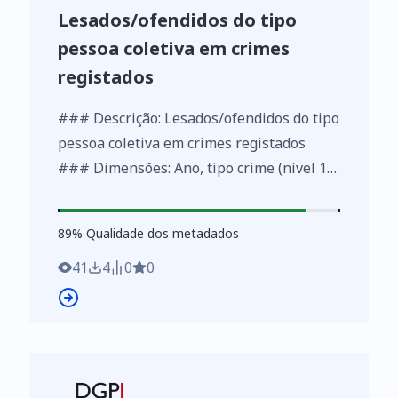
Lesados/ofendidos do tipo
pessoa coletiva em crimes
registados
### Descrição: Lesados/ofendidos do tipo
pessoa coletiva em crimes registados
### Dimensões: Ano, tipo crime (nível 1),
tipo crime (nível 2), tipo crime (nivel 3)
### Métricas: Número de intervenientes
89
%
89
% Qualidade dos metadados
41
4
0
0