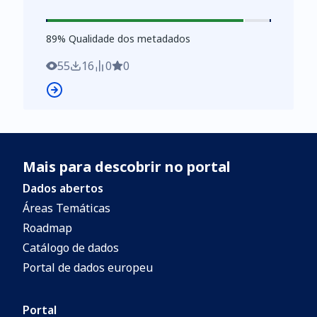
2), tipo crime (nivel 3) ### Métricas:
Número de crimes registados
89
%
89
% Qualidade dos metadados
55
16
0
0
Mais para descobrir no portal
Dados abertos
Áreas Temáticas
Roadmap
Catálogo de dados
Portal de dados europeu
Portal