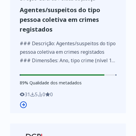
Agentes/suspeitos do tipo
pessoa coletiva em crimes
registados
### Descrição: Agentes/suspeitos do tipo
pessoa coletiva em crimes registados
### Dimensões: Ano, tipo crime (nível 1),
tipo crime (nível 2), tipo crime (nível 3)
### Métricas: Número de intervenientes
89
%
89
% Qualidade dos metadados
31
5
0
0