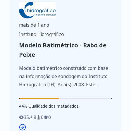
mais de 1 ano
Instituto Hidrográfico
Modelo Batimétrico - Rabo de
Peixe
Modelo batimétrico construído com base
na informação de sondagem do Instituto
Hidrográfico (IH). Ano(s): 2008. Este
conjunto de dados integra os Conjuntos
de Dados de Elevado Valor/HVD
44
%
44
% Qualidade dos metadados
identificados de acordo com o
Regulamento de Execução n.º 2023/138 da
35
8
0
0
Diretiva (UE) 2019/1024, relativa aos