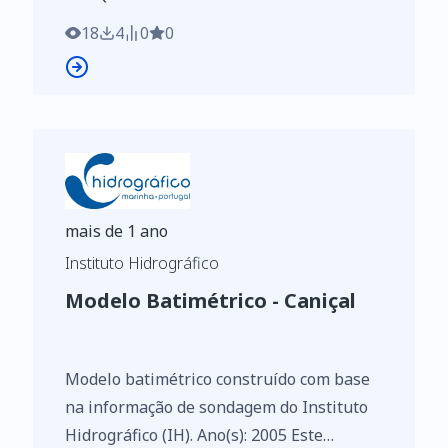
identificados de acordo com o
Regulamento de Execução n.º 2023/138 da
18
4
0
0
Diretiva (UE) 2019/1024, relativa aos
dados abertos e à reutilização de
informações do setor público
mais de 1 ano
Instituto Hidrográfico
Modelo Batimétrico - Caniçal
Modelo batimétrico construído com base
na informação de sondagem do Instituto
Hidrográfico (IH). Ano(s): 2005 Este