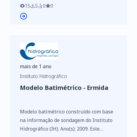
Regulamento de Execução n.º 2023/138 da
15
5
0
0
Diretiva (UE) 2019/1024, relativa aos
dados abertos e à reutilização de
informações do setor público
mais de 1 ano
Instituto Hidrográfico
Modelo Batimétrico - Ermida
Modelo batimétrico construído com base
na informação de sondagem do Instituto
Hidrográfico (IH). Ano(s): 2009. Este