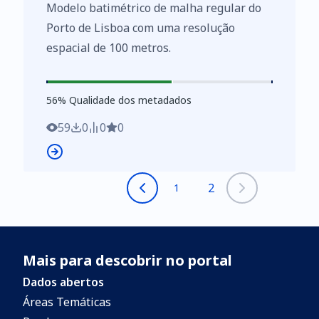
Diretiva (UE) 2019/1024, relativa aos
Modelo batimétrico de malha regular do
dados abertos e à reutilização de
Porto de Lisboa com uma resolução
informações do setor público
espacial de 100 metros.
56
%
56
% Qualidade dos metadados
59
0
0
0
2
1
Mais para descobrir no portal
Dados abertos
Áreas Temáticas