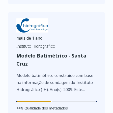
dados abertos e à reutilização de
informações do setor público.
mais de 1 ano
Instituto Hidrográfico
Modelo Batimétrico - Santa
Cruz
Modelo batimétrico construído com base
na informação de sondagem do Instituto
Hidrográfico (IH). Ano(s): 2009. Este
conjunto de dados integra os Conjuntos
de Dados de Elevado Valor/HVD
44
%
44
% Qualidade dos metadados
identificados de acordo com o