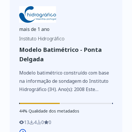
mais de 1 ano
Instituto Hidrográfico
Modelo Batimétrico - Ponta
Delgada
Modelo batimétrico construído com base
na informação de sondagem do Instituto
Hidrográfico (IH). Ano(s): 2008 Este
conjunto de dados integra os Conjuntos
de Dados de Elevado Valor/HVD
44
%
44
% Qualidade dos metadados
identificados de acordo com o
Regulamento de Execução n.º 2023/138 da
13
4
0
0
Diretiva (UE) 2019/1024, relativa aos