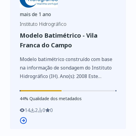
mais de 1 ano
Instituto Hidrográfico
Modelo Batimétrico - Vila
Franca do Campo
Modelo batimétrico construído com base
na informação de sondagem do Instituto
Hidrográfico (IH). Ano(s): 2008 Este
conjunto de dados integra os Conjuntos
de Dados de Elevado Valor/HVD
44
%
44
% Qualidade dos metadados
identificados de acordo com o
Regulamento de Execução n.º 2023/138 da
14
2
0
0
Diretiva (UE) 2019/1024, relativa aos
dados abertos e à reutilização de
informações do setor público.