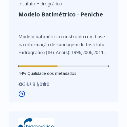
Instituto Hidrográfico
Modelo Batimétrico - Peniche
Modelo batimétrico construído com base
na informação de sondagem do Instituto
Hidrográfico (IH). Ano(s): 1996;2006;2011.
Este conjunto de dados integra os
Conjuntos de Dados de Elevado Valor/HVD
44
%
44
% Qualidade dos metadados
identificados de acordo com o
Regulamento de Execução n.º 2023/138 da
34
8
0
0
Diretiva (UE) 2019/1024, relativa aos
dados abertos e à reutilização de
informações do setor público.