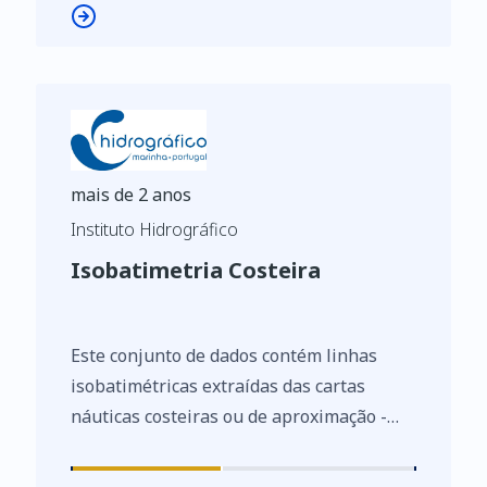
Diretiva (UE) 2019/1024, relativa aos
dados abertos e à reutilização de
informações do setor público.
mais de 2 anos
Instituto Hidrográfico
Isobatimetria Costeira
Este conjunto de dados contém linhas
isobatimétricas extraídas das cartas
náuticas costeiras ou de aproximação -
escala 1:150000: cartas 24201 a 24206 - de
Caminha à Foz do Guadiana. As linhas