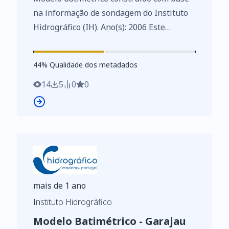
na informação de sondagem do Instituto
Hidrográfico (IH). Ano(s): 2006 Este
conjunto de dados integra os Conjuntos
de Dados de Elevado Valor/HVD
44
%
44
% Qualidade dos metadados
identificados de acordo com o
Regulamento de Execução n.º 2023/138 da
14
5
0
0
Diretiva (UE) 2019/1024, relativa aos
dados abertos e à reutilização de
informações do setor público
mais de 1 ano
Instituto Hidrográfico
Modelo Batimétrico - Garajau