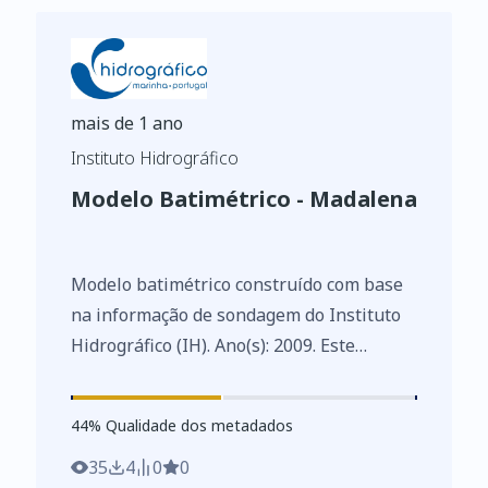
mais de 1 ano
Instituto Hidrográfico
Modelo Batimétrico - Madalena
Modelo batimétrico construído com base
na informação de sondagem do Instituto
Hidrográfico (IH). Ano(s): 2009. Este
conjunto de dados integra os Conjuntos
de Dados de Elevado Valor/HVD
44
%
44
% Qualidade dos metadados
identificados de acordo com o
Regulamento de Execução n.º 2023/138 da
35
4
0
0