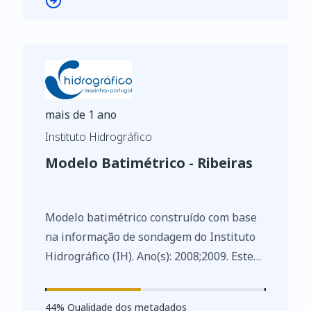
dados abertos e à reutilização de
informações do setor público.
mais de 1 ano
Instituto Hidrográfico
Modelo Batimétrico - Ribeiras
Modelo batimétrico construído com base
na informação de sondagem do Instituto
Hidrográfico (IH). Ano(s): 2008;2009. Este
conjunto de dados integra os Conjuntos
de Dados de Elevado Valor/HVD
44
%
44
% Qualidade dos metadados