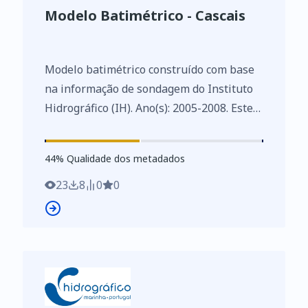
Modelo Batimétrico - Cascais
Modelo batimétrico construído com base
na informação de sondagem do Instituto
Hidrográfico (IH). Ano(s): 2005-2008. Este
conjunto de dados integra os Conjuntos
de Dados de Elevado Valor/HVD
44
%
44
% Qualidade dos metadados
identificados de acordo com o
Regulamento de Execução n.º 2023/138 da
23
8
0
0
Diretiva (UE) 2019/1024, relativa aos
dados abertos e à reutilização de
informações do setor público.