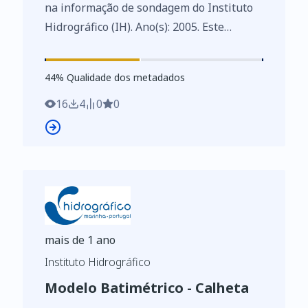
na informação de sondagem do Instituto
Hidrográfico (IH). Ano(s): 2005. Este
conjunto de dados integra os Conjuntos
de Dados de Elevado Valor/HVD
44
%
44
% Qualidade dos metadados
identificados de acordo com o
Regulamento de Execução n.º 2023/138 da
16
4
0
0
Diretiva (UE) 2019/1024, relativa aos
dados abertos e à reutilização de
informações do setor público
mais de 1 ano
Instituto Hidrográfico
Modelo Batimétrico - Calheta