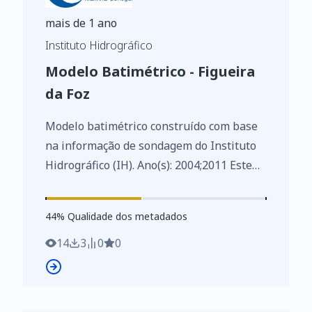
mais de 1 ano
Instituto Hidrográfico
Modelo Batimétrico - Figueira
da Foz
Modelo batimétrico construído com base
na informação de sondagem do Instituto
Hidrográfico (IH). Ano(s): 2004;2011 Este
conjunto de dados integra os Conjuntos
de Dados de Elevado Valor/HVD
44
%
44
% Qualidade dos metadados
identificados de acordo com o
Regulamento de Execução n.º 2023/138 da
14
3
0
0
Diretiva (UE) 2019/1024, relativa aos
dados abertos e à reutilização de
informações do setor público