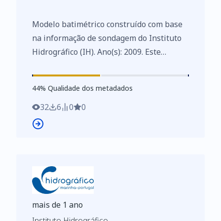
Modelo batimétrico construído com base
na informação de sondagem do Instituto
Hidrográfico (IH). Ano(s): 2009. Este
conjunto de dados integra os Conjuntos
de Dados de Elevado Valor/HVD
44
%
44
% Qualidade dos metadados
identificados de acordo com o
Regulamento de Execução n.º 2023/138 da
32
6
0
0
Diretiva (UE) 2019/1024, relativa aos
dados abertos e à reutilização de
informações do setor público.
mais de 1 ano
Instituto Hidrográfico