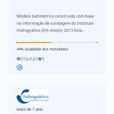
Modelo batimétrico construído com base
na informação de sondagem do Instituto
Hidrográfico (IH). Ano(s): 2013 Este
conjunto de dados integra os Conjuntos
de Dados de Elevado Valor/HVD
44
%
44
% Qualidade dos metadados
identificados de acordo com o
Regulamento de Execução n.º 2023/138 da
27
4
0
0
Diretiva (UE) 2019/1024, relativa aos
dados abertos e à reutilização de
informações do setor público
mais de 1 ano