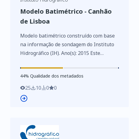
Modelo Batimétrico - Canhão
de Lisboa
Modelo batimétrico construído com base
na informação de sondagem do Instituto
Hidrográfico (IH). Ano(s): 2015 Este
conjunto de dados integra os Conjuntos
de Dados de Elevado Valor/HVD
44
%
44
% Qualidade dos metadados
identificados de acordo com o
Regulamento de Execução n.º 2023/138 da
25
10
0
0
Diretiva (UE) 2019/1024, relativa aos
dados abertos e à reutilização de
informações do setor público