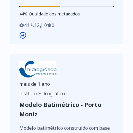
conjunto de dados integra os Conjuntos
de Dados de Elevado Valor/HVD
44
%
44
% Qualidade dos metadados
identificados de acordo com o
Regulamento de Execução n.º 2023/138 da
41
12
0
0
Diretiva (UE) 2019/1024, relativa aos
dados abertos e à reutilização de
informações do setor público
mais de 1 ano
Instituto Hidrográfico
Modelo Batimétrico - Porto
Moniz
Modelo batimétrico construído com base