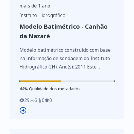
mais de 1 ano
Instituto Hidrográfico
Modelo Batimétrico - Canhão
da Nazaré
Modelo batimétrico construído com base
na informação de sondagem do Instituto
Hidrográfico (IH). Ano(s): 2011 Este
conjunto de dados integra os Conjuntos
de Dados de Elevado Valor/HVD
44
%
44
% Qualidade dos metadados
identificados de acordo com o
Regulamento de Execução n.º 2023/138 da
29
6
0
0
Diretiva (UE) 2019/1024, relativa aos
dados abertos e à reutilização de
informações do setor público.