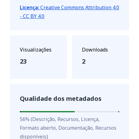
Licença:
Creative Commons Attribution 4.0
- CC BY 4.0
Visualizações
Downloads
23
2
Qualidade dos metadados
56
%
56
%
(Descrição, Recursos, Licença,
Formato aberto, Documentação, Recursos
disponíveis)