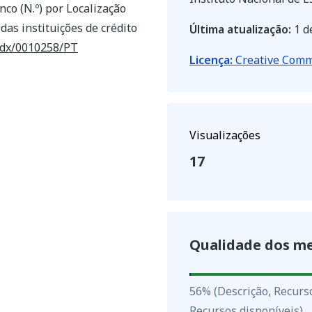
co (N.º) por Localização
 das instituições de crédito
Última atualização:
1 d
indx/0010258/PT
Licença:
Creative Commo
Visualizações
17
Qualidade dos m
56
%
56
%
(Descrição, Recurs
Recursos disponíveis)