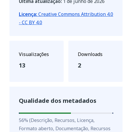
Última atualização:
1 de junho de 2026
Licença:
Creative Commons Attribution 4.0
- CC BY 4.0
Visualizações
Downloads
13
2
Qualidade dos metadados
56
%
56
%
(Descrição, Recursos, Licença,
Formato aberto, Documentação, Recursos