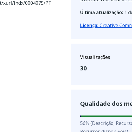
pt/xurl/indx/0004075/PT
Última atualização:
1 d
Licença:
Creative Commo
Visualizações
30
Qualidade dos m
56
%
56
%
(Descrição, Recurs
Recursos disponíveis)