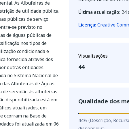
ental. As Albufeiras de
trição de utilidade pública.
Última atualização:
24 
uas públicas de serviço
Licença:
Creative Commo
ontra-se previsto no
ras de águas públicas de
sificação nos tipos de
tilização condicionada e
Visualizações
ica fornecida através dos
44
por outras entidades
tada no Sistema Nacional de
ão das Albufeiras de Águas
a de servidão às albufeiras
ção disponibilizada está em
Qualidade dos m
áficos atualizados, em
ue ocorram na Base de
44
%
44
%
(Descrição, Recurs
adados foi atualizada em 06
disponíveis)