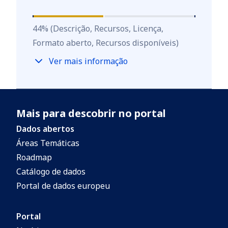
44
%
44
%
(Descrição, Recursos, Licença,
Formato aberto, Recursos disponíveis)
Ver mais informação
Mais para descobrir no portal
Dados abertos
Áreas Temáticas
Roadmap
Catálogo de dados
Portal de dados europeu
Portal