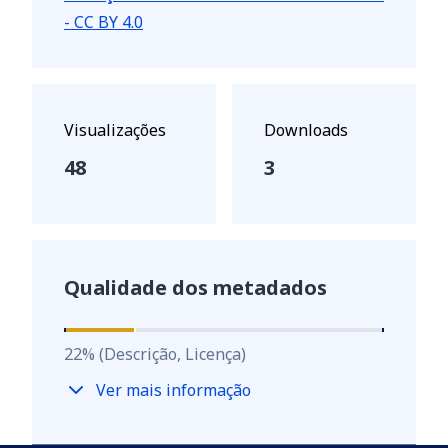
- CC BY 4.0
Visualizações
Downloads
48
3
Qualidade dos metadados
22
%
22
%
(Descrição, Licença)
Ver mais informação