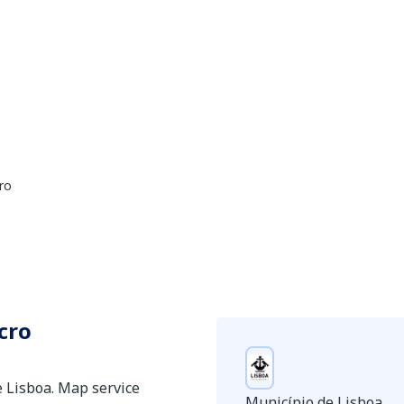
cro
icro
e Lisboa. Map service
Município de Lisboa