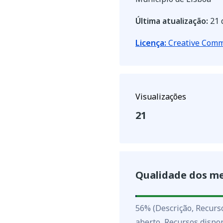
Última atualização:
21 
Licença:
Creative Com
Visualizações
21
Qualidade dos m
56
%
56
%
(Descrição, Recurs
aberto, Recursos dispon