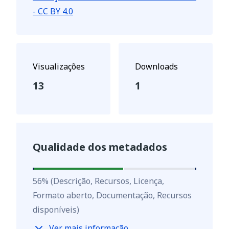
- CC BY 4.0
Visualizações
Downloads
13
1
Qualidade dos metadados
56
%
56
%
(Descrição, Recursos, Licença,
Formato aberto, Documentação, Recursos
disponíveis)
Ver mais informação