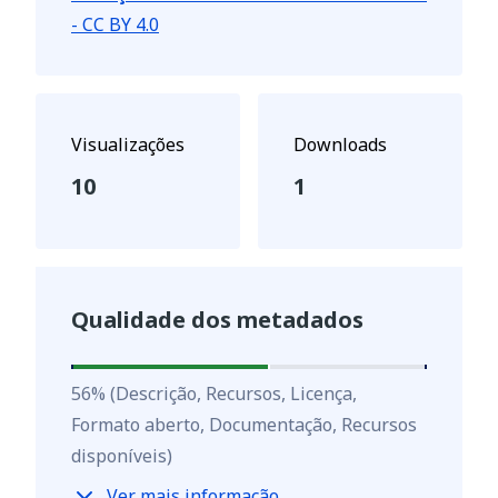
- CC BY 4.0
Visualizações
Downloads
10
1
Qualidade dos metadados
56
%
56
%
(Descrição, Recursos, Licença,
Formato aberto, Documentação, Recursos
disponíveis)
Ver mais informação