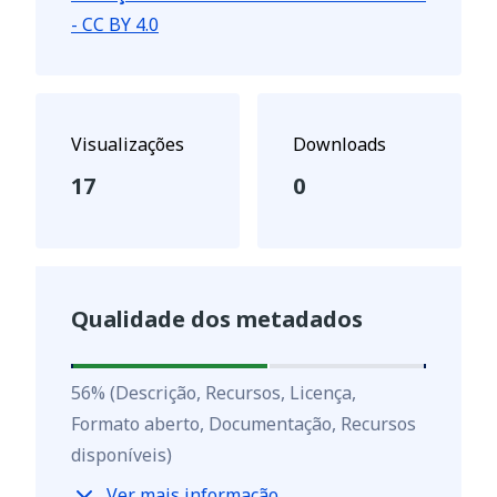
- CC BY 4.0
Visualizações
Downloads
17
0
Qualidade dos metadados
56
%
56
%
(Descrição, Recursos, Licença,
Formato aberto, Documentação, Recursos
disponíveis)
Ver mais informação