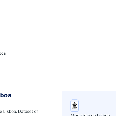
sboa
sboa
e Lisboa. Dataset of
Município de Lisboa