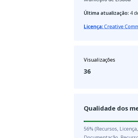
Última atualização:
4 d
Licença:
Creative Com
Visualizações
36
Qualidade dos m
56
%
56
%
(Recursos, Licença
Documentação, Recurso