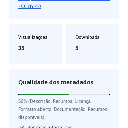
- CC BY 4.0
Visualizações
Downloads
35
5
Qualidade dos metadados
56
%
56
%
(Descrição, Recursos, Licença,
Formato aberto, Documentação, Recursos
disponíveis)
Ver mais informação