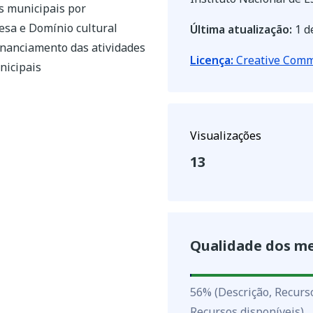
s municipais por
esa e Domínio cultural
Última atualização:
1 d
 financiamento das atividades
Licença:
Creative Commo
nicipais
Visualizações
13
Qualidade dos m
56
%
56
%
(Descrição, Recurs
Recursos disponíveis)