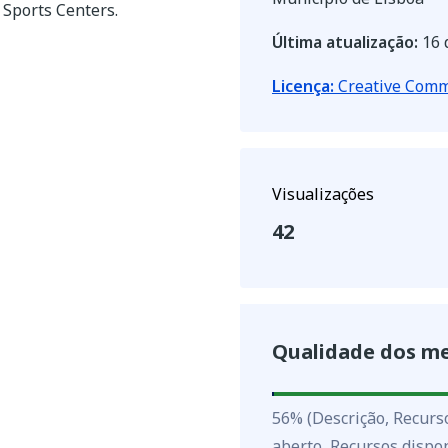
 Sports Centers.
Última atualização:
16 
Licença:
Creative Commo
Visualizações
42
Qualidade dos m
56
%
56
%
(Descrição, Recurs
aberto, Recursos dispon