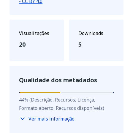
- CC BY 4.0
Visualizações
Downloads
20
5
Qualidade dos metadados
44
%
44
%
(Descrição, Recursos, Licença,
Formato aberto, Recursos disponíveis)
Ver mais informação