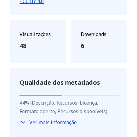
- CC BY 4.0
Visualizações
Downloads
48
6
Qualidade dos metadados
44
%
44
%
(Descrição, Recursos, Licença,
Formato aberto, Recursos disponíveis)
Ver mais informação