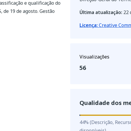
sificação e qualificação do
, de 19 de agosto. Gestão
Última atualização:
22 
Licença:
Creative Commo
Visualizações
56
Qualidade dos m
44
%
44
%
(Descrição, Recurs
disponíveis)