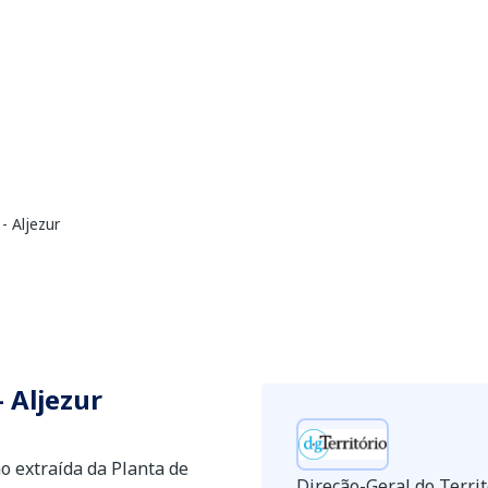
- Aljezur
 Aljezur
o extraída da Planta de
Direção-Geral do Territ