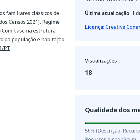
s familiares clássicos de
Última atualização:
1 d
a dos Censos 2021), Regime
Licença:
Creative Commo
 (Com base na estrutura
to da população e habitação
51/PT
Visualizações
18
Qualidade dos m
56
%
56
%
(Descrição, Recurs
Recursos disponíveis)