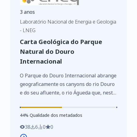
3 anos
Laboratório Nacional de Energia e Geologia
- LNEG
Carta Geológica do Parque
Natural do Douro
Internacional
O Parque do Douro Internacional abrange
geograficamente os canyons do rio Douro
e do seu afluente, o rio Águeda que, neste
local, definem a fronteira com a Espanha.
No setor espanhol este parque tem
44
%
44
% Qualidade dos metadados
continuidade para o Parque “Arribas del
Duero”. Carta geológica publicada à escala
38
6
0
0
1:150 000, em 2005, a sua geologia