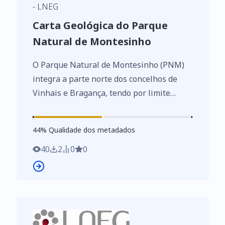
- LNEG
Carta Geológica do Parque
Natural de Montesinho
O Parque Natural de Montesinho (PNM)
integra a parte norte dos concelhos de
Vinhais e Bragança, tendo por limite
norte a fronteira espanhola. Tem uma
área de 750 km2, correspondendo,
44
%
44
% Qualidade dos metadados
respetivamente a cerca de a 44% e 37%
das áreas destes concelhos. Esta carta
40
2
0
0
geológica à escala 1:100 000, foi produzida
no âmbito do Projecto
PNAT/CTE/15008/99, “Geologia dos
Parques Naturais de Montesinho e do
Douro Internacional (NE Portugal):