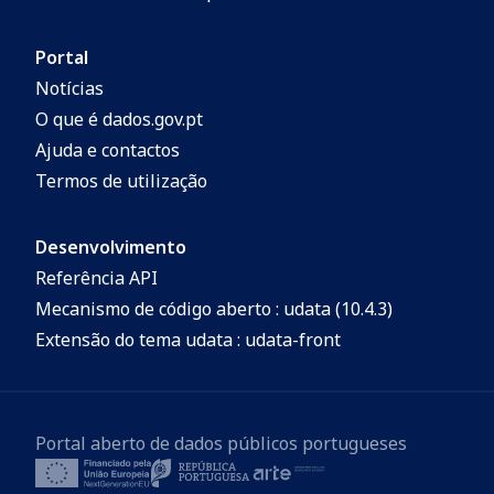
litoestratigráficas, quer na sequência
parte oriental del Complexo de Morais,
autóctone, quer na parautóctone, segundo
Portugal/España. Inst. Univ. de Geol.
Portal
os critérios propostos no Guia
“Isidro Parga Pondal”, Área de Xeoloxía e
Notícias
Estratigráfico Internacional.
Minería do Seminario de Estudos Galegos,
O que é dados.gov.pt
Coruña, 424 p.
Ajuda e contactos
Termos de utilização
Desenvolvimento
Referência API
Mecanismo de código aberto : udata (10.4.3)
Extensão do tema udata : udata-front
Portal aberto de dados públicos portugueses