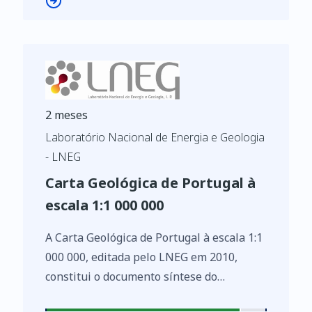
enquadra-se no autóctone da Zona Centro
Ibérica (ZCI). Para oeste, este autóctone
contacta com as unidades parautóctones e
alóctones dos mantos de carreamento da
Zona Galiza -Trás-os-Montes (ZGTM).
Com base no conhecimento à data de
2 meses
publicação, no autóctone, destacam-se as
Laboratório Nacional de Energia e Geologia
unidades consideradas do soco pré-
- LNEG
varisco (ortognaisses e paragnaisses de
Carta Geológica de Portugal à
Miranda do Douro), exumadas em
escala 1:1 000 000
metassedimentos com afinidades ao
Grupo Douro, do Câmbrico inferior -
A Carta Geológica de Portugal à escala 1:1
médio. No setor da Barragem da
000 000, editada pelo LNEG em 2010,
Bemposta estas rochas apresentam
constitui o documento síntese do
metamorfismo intenso resultando num
conhecimento actual sobre a geologia de
complexo de migmatitos, gnaisses e