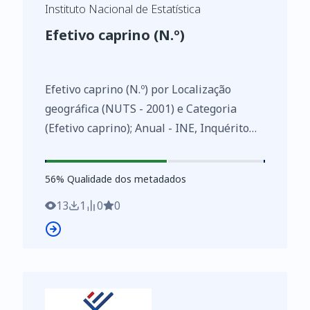
Instituto Nacional de Estatística
Efetivo caprino (N.º)
Efetivo caprino (N.º) por Localização
geográfica (NUTS - 2001) e Categoria
(Efetivo caprino); Anual - INE, Inquérito
aos efetivos animais
https://www.ine.pt/xurl/indx/0000963/PT
56
%
56
% Qualidade dos metadados
13
1
0
0