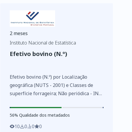
2 meses
Instituto Nacional de Estatística
Efetivo bovino (N.º)
Efetivo bovino (N.º) por Localização
geográfica (NUTS - 2001) e Classes de
superfície forrageira; Não periódica - INE,
Estatísticas agrícolas de base
https://www.ine.pt/xurl/indx/0003071/PT
56
%
56
% Qualidade dos metadados
10
0
0
0