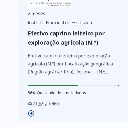
2 meses
Instituto Nacional de Estatística
Efetivo caprino leiteiro por
exploração agrícola (N.º)
Efetivo caprino leiteiro por exploração
agrícola (N.º) por Localização geográfica
(Região agrária/ Ilha); Decenal - INE,
Recenseamento agrícola - séries
históricas
56
%
56
% Qualidade dos metadados
https://www.ine.pt/xurl/indx/0011029/PT
21
9
0
0