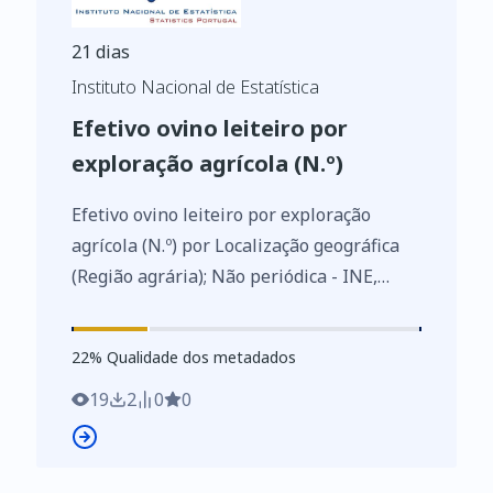
21 dias
Instituto Nacional de Estatística
Efetivo ovino leiteiro por
exploração agrícola (N.º)
Efetivo ovino leiteiro por exploração
agrícola (N.º) por Localização geográfica
(Região agrária); Não periódica - INE,
Estatísticas agrícolas de base
https://www.ine.pt/xurl/indx/0003190/PT
22
%
22
% Qualidade dos metadados
19
2
0
0