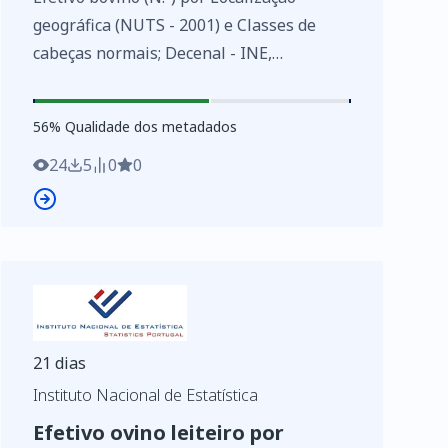
geográfica (NUTS - 2001) e Classes de
cabeças normais; Decenal - INE,
Recenseamento agrícola - séries
históricas
56
%
56
% Qualidade dos metadados
https://www.ine.pt/xurl/indx/0004437/PT
24
5
0
0
21 dias
Instituto Nacional de Estatística
Efetivo ovino leiteiro por