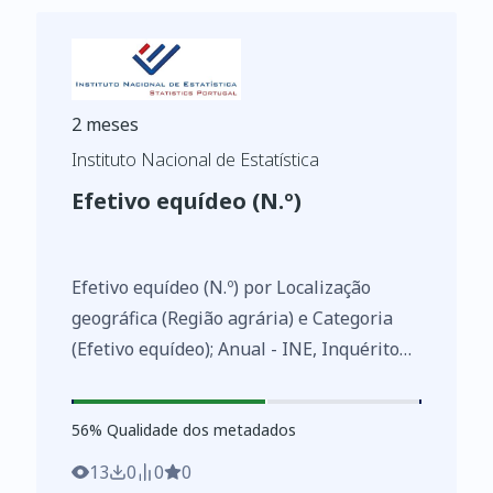
2 meses
Instituto Nacional de Estatística
Efetivo equídeo (N.º)
Efetivo equídeo (N.º) por Localização
geográfica (Região agrária) e Categoria
(Efetivo equídeo); Anual - INE, Inquérito
aos efetivos animais
https://www.ine.pt/xurl/indx/0000547/PT
56
%
56
% Qualidade dos metadados
13
0
0
0