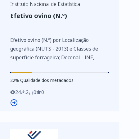
Instituto Nacional de Estatística
Efetivo ovino (N.º)
Efetivo ovino (N.º) por Localização
geográfica (NUTS - 2013) e Classes de
superfície forrageira; Decenal - INE,
Recenseamento agrícola - séries
históricas
22
%
22
% Qualidade dos metadados
https://www.ine.pt/xurl/indx/0010470/PT
24
2
0
0