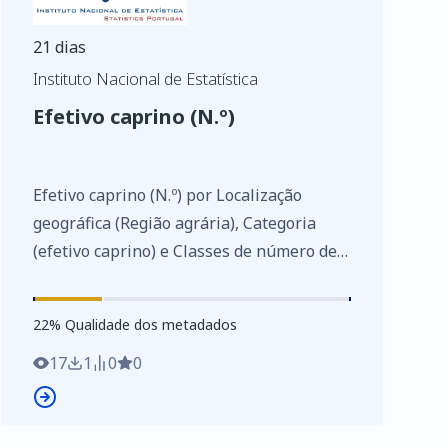
21 dias
Instituto Nacional de Estatística
Efetivo caprino (N.º)
Efetivo caprino (N.º) por Localização
geográfica (Região agrária), Categoria
(efetivo caprino) e Classes de número de
caprinos; Não periódica - INE, Estatísticas
agrícolas de base
22
%
22
% Qualidade dos metadados
https://www.ine.pt/xurl/indx/0003235/PT
17
1
0
0