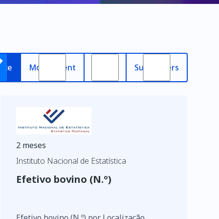
nce
Most recent
Oldest
Subscribers
2 meses
Instituto Nacional de Estatística
Efetivo bovino (N.º)
Efetivo bovino (N.º) por Localização