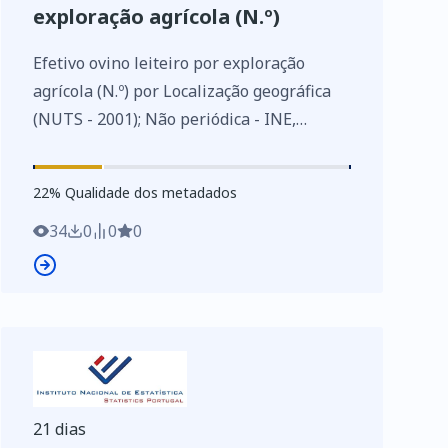
exploração agrícola (N.º)
Efetivo ovino leiteiro por exploração
agrícola (N.º) por Localização geográfica
(NUTS - 2001); Não periódica - INE,
Inquérito às estruturas das explorações
agrícolas
22
%
22
% Qualidade dos metadados
https://www.ine.pt/xurl/indx/0003192/PT
34
0
0
0
21 dias