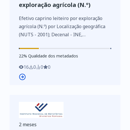
exploração agrícola (N.º)
Efetivo caprino leiteiro por exploração
agrícola (N.º) por Localização geográfica
(NUTS - 2001); Decenal - INE,
Recenseamento agrícola - séries
históricas
22
%
22
% Qualidade dos metadados
https://www.ine.pt/xurl/indx/0004536/PT
16
0
0
0
2 meses