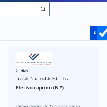
Releva
21 dias
Instituto Nacional de Estatística
Efetivo caprino (N.º)
Efetivo caprino (N.º) por Localização