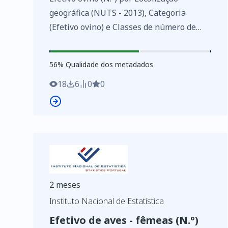
geográfica (NUTS - 2013), Categoria
(Efetivo ovino) e Classes de número de
ovinos; Decenal - INE, Recenseamento
agrícola - séries históricas
56
%
56
% Qualidade dos metadados
https://www.ine.pt/xurl/indx/0010465/PT
18
6
0
0
2 meses
Instituto Nacional de Estatística
Efetivo de aves - fêmeas (N.º)