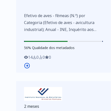
Efetivo de aves - fêmeas (N.º) por
Categoria (Efetivo de aves - avicultura
industrial); Anual - INE, Inquérito aos
aviários de multiplicação e incubadoras -
importação e exportação de aves do dia e
56
%
56
% Qualidade dos metadados
Inquérito aos aviários de produção de
ovos para consumo
14
0
0
0
https://www.ine.pt/xurl/indx/0006996/PT
2 meses