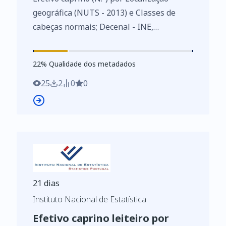
geográfica (NUTS - 2013) e Classes de
cabeças normais; Decenal - INE,
Recenseamento agrícola - séries
históricas
22
%
22
% Qualidade dos metadados
https://www.ine.pt/xurl/indx/0010442/PT
25
2
0
0
21 dias
Instituto Nacional de Estatística
Efetivo caprino leiteiro por