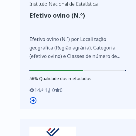
Instituto Nacional de Estatística
Efetivo ovino (N.º)
Efetivo ovino (N.º) por Localização
geográfica (Região agrária), Categoria
(efetivo ovino) e Classes de número de
ovinos; Não periódica - INE, Estatísticas
agrícolas de base
56
%
56
% Qualidade dos metadados
https://www.ine.pt/xurl/indx/0003183/PT
14
1
0
0