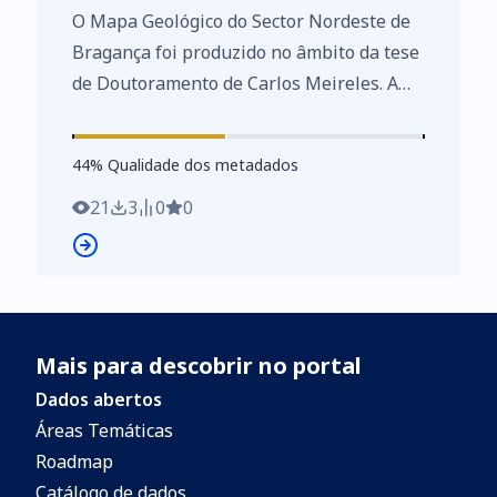
O Mapa Geológico do Sector Nordeste de
Bragança foi produzido no âmbito da tese
de Doutoramento de Carlos Meireles. A
região abrangida por este mapa situa-se
geologicamente no limite entre a Zona
44
%
44
% Qualidade dos metadados
Centro Ibérica e a Zona Galiza Trás-os-
Montes do Maciço Ibérico, sendo a
21
3
0
0
continuação, para o território português,
da estrutura sinforme de Alcañices. Esta
região é constituída fundamentalmente
por metassedimentos e metavulcanitos
Mais para descobrir no portal
paleozóicos, de idade no intervalo
Ordovícico – Devónico. A cartografia
Dados abertos
geológica, complementada pela
Áreas Temáticas
investigação litoestratigráfica,
Roadmap
litogeoquímica e estrutural permitiu a
Catálogo de dados