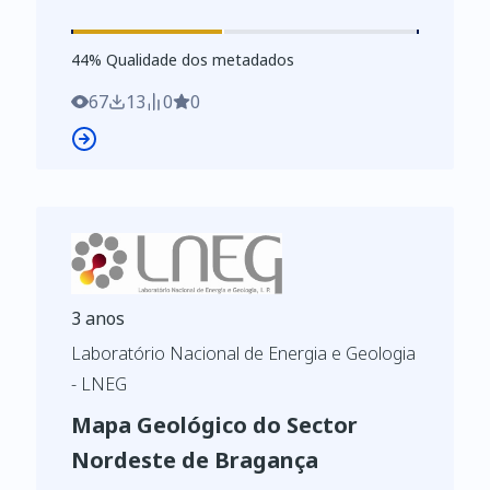
Mineiro (IGM)/Instituto Nacional de
Engenharia, Tecnologia e Inovação
44
%
44
% Qualidade dos metadados
(INETI), em 2005, no âmbito do projeto de
"Revisão e Atualização da Cartografia
67
13
0
0
Geológica da Área Metropolitana de
Lisboa".
3 anos
Laboratório Nacional de Energia e Geologia
- LNEG
Mapa Geológico do Sector
Nordeste de Bragança