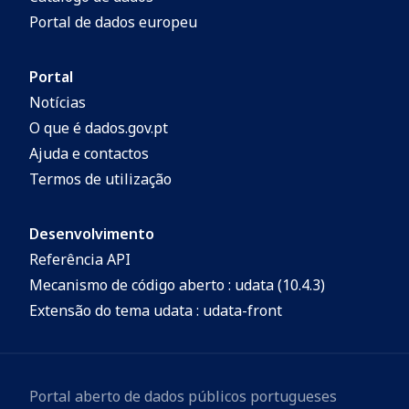
definição formal de várias unidades
Portal de dados europeu
litoestratigráficas, quer na sequência
autóctone, quer na parautóctone, segundo
Portal
os critérios propostos no Guia
Notícias
Estratigráfico Internacional.
O que é dados.gov.pt
Ajuda e contactos
Termos de utilização
Desenvolvimento
Referência API
Mecanismo de código aberto : udata (10.4.3)
Extensão do tema udata : udata-front
Portal aberto de dados públicos portugueses