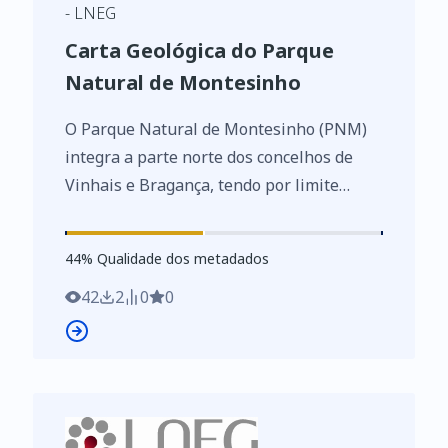
- LNEG
Carta Geológica do Parque
Natural de Montesinho
O Parque Natural de Montesinho (PNM)
integra a parte norte dos concelhos de
Vinhais e Bragança, tendo por limite
norte a fronteira espanhola. Tem uma
área de 750 km2, correspondendo,
44
%
44
% Qualidade dos metadados
respetivamente a cerca de a 44% e 37%
das áreas destes concelhos. Esta carta
42
2
0
0
geológica à escala 1:100 000, foi produzida
no âmbito do Projecto
PNAT/CTE/15008/99, “Geologia dos
Parques Naturais de Montesinho e do
Douro Internacional (NE Portugal):