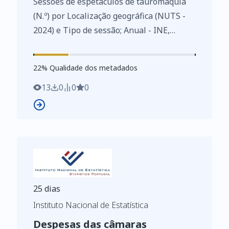
Sessões de espetáculos de tauromaquia
(N.º) por Localização geográfica (NUTS -
2024) e Tipo de sessão; Anual - INE,
Inquérito aos espetáculos ao vivo
https://www.ine.pt/xurl/indx/0013454/PT
22
%
22
% Qualidade dos metadados
13
0
0
0
25 dias
Instituto Nacional de Estatística
Despesas das câmaras