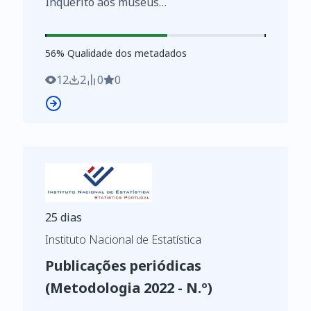
Inquérito aos museus
https://www.ine.pt/xurl/indx/0007528/PT
56
%
56
% Qualidade dos metadados
12
2
0
0
25 dias
Instituto Nacional de Estatística
Publicações periódicas
(Metodologia 2022 - N.º)