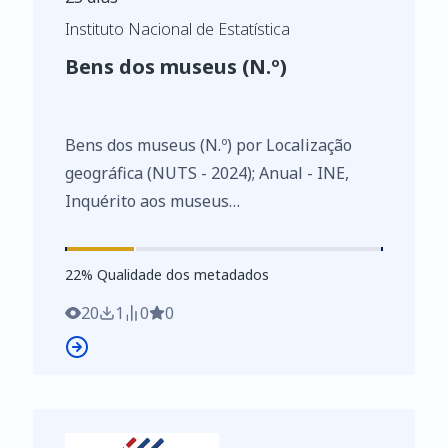
Instituto Nacional de Estatística
Bens dos museus (N.º)
Bens dos museus (N.º) por Localização
geográfica (NUTS - 2024); Anual - INE,
Inquérito aos museus
https://www.ine.pt/xurl/indx/0013323/PT
22
%
22
% Qualidade dos metadados
20
1
0
0