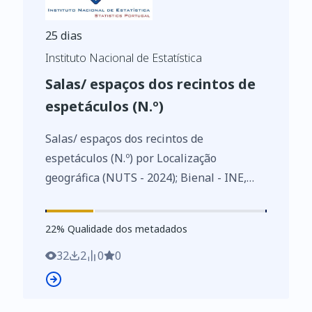
25 dias
Instituto Nacional de Estatística
Salas/ espaços dos recintos de
espetáculos (N.º)
Salas/ espaços dos recintos de
espetáculos (N.º) por Localização
geográfica (NUTS - 2024); Bienal - INE,
Inquérito aos recintos de espetáculos
https://www.ine.pt/xurl/indx/0013228/PT
22
%
22
% Qualidade dos metadados
32
2
0
0