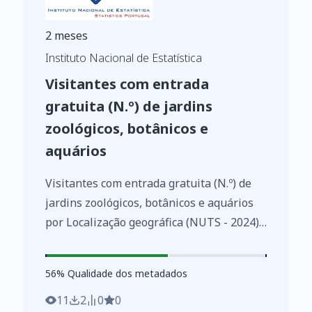
2 meses
Instituto Nacional de Estatística
Visitantes com entrada
gratuita (N.º) de jardins
zoológicos, botânicos e
aquários
Visitantes com entrada gratuita (N.º) de
jardins zoológicos, botânicos e aquários
por Localização geográfica (NUTS - 2024);
Anual - INE, Inquérito aos jardins
zoológicos, botânicos e aquários
56
%
56
% Qualidade dos metadados
https://www.ine.pt/xurl/indx/0012793/PT
11
2
0
0