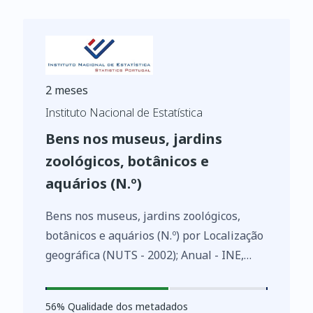
2 meses
Instituto Nacional de Estatística
Bens nos museus, jardins
zoológicos, botânicos e
aquários (N.º)
Bens nos museus, jardins zoológicos,
botânicos e aquários (N.º) por Localização
geográfica (NUTS - 2002); Anual - INE,
Inquérito aos museus
https://www.ine.pt/xurl/indx/0003671/PT
56
%
56
% Qualidade dos metadados