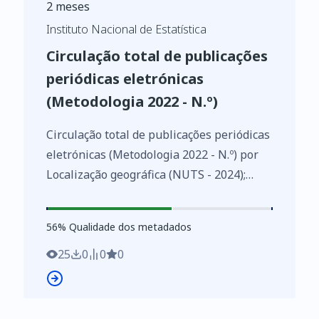
2 meses
Instituto Nacional de Estatística
Circulação total de publicações
periódicas eletrónicas
(Metodologia 2022 - N.º)
Circulação total de publicações periódicas
eletrónicas (Metodologia 2022 - N.º) por
Localização geográfica (NUTS - 2024);
Anual - INE, Inquérito às publicações
periódicas
56
%
56
% Qualidade dos metadados
https://www.ine.pt/xurl/indx/0013506/PT
25
0
0
0