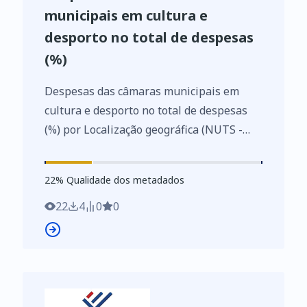
municipais em cultura e
desporto no total de despesas
(%)
Despesas das câmaras municipais em
cultura e desporto no total de despesas
(%) por Localização geográfica (NUTS -
2013); Anual - INE, Inquérito ao
financiamento das atividades culturais,
22
%
22
% Qualidade dos metadados
criativas e desportivas pelas câmaras
municipais
22
4
0
0
https://www.ine.pt/xurl/indx/0010322/PT