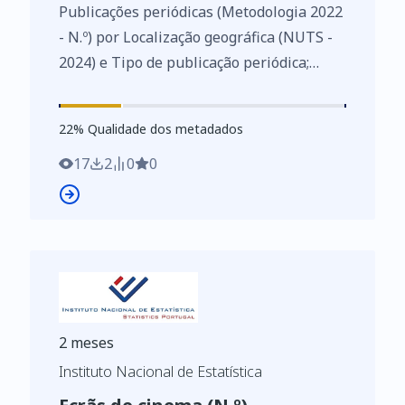
Publicações periódicas (Metodologia 2022
- N.º) por Localização geográfica (NUTS -
2024) e Tipo de publicação periódica;
Anual - INE, Inquérito às publicações
periódicas
22
%
22
% Qualidade dos metadados
https://www.ine.pt/xurl/indx/0013501/PT
17
2
0
0
2 meses
Instituto Nacional de Estatística