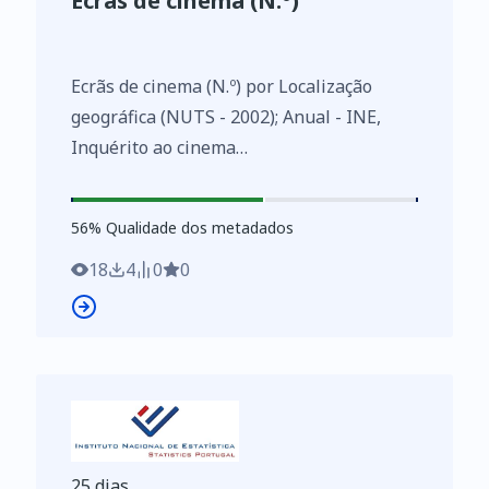
Ecrãs de cinema (N.º)
Ecrãs de cinema (N.º) por Localização
geográfica (NUTS - 2002); Anual - INE,
Inquérito ao cinema
https://www.ine.pt/xurl/indx/0005402/PT
56
%
56
% Qualidade dos metadados
18
4
0
0
25 dias