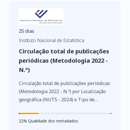
25 dias
Instituto Nacional de Estatística
Circulação total de publicações
periódicas (Metodologia 2022 -
N.º)
Circulação total de publicações periódicas
(Metodologia 2022 - N.º) por Localização
geográfica (NUTS - 2024) e Tipo de
publicação periódica; Anual - INE,
Inquérito às publicações periódicas
22
%
22
% Qualidade dos metadados
https://www.ine.pt/xurl/indx/0013503/PT