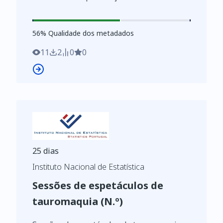
Tipo de publicação periódica; Anual - INE,
Inquérito às publicações periódicas
56
%
56
% Qualidade dos metadados
https://www.ine.pt/xurl/indx/0012057/PT
11
2
0
0
25 dias
Instituto Nacional de Estatística
Sessões de espetáculos de
tauromaquia (N.º)