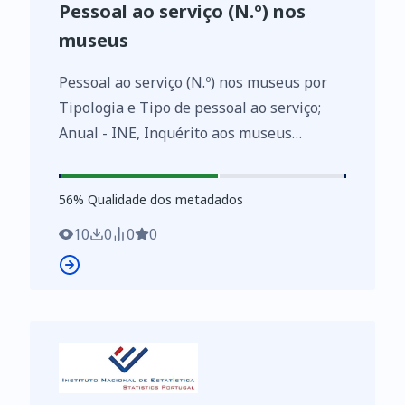
Pessoal ao serviço (N.º) nos
museus
Pessoal ao serviço (N.º) nos museus por
Tipologia e Tipo de pessoal ao serviço;
Anual - INE, Inquérito aos museus
https://www.ine.pt/xurl/indx/0007523/PT
56
%
56
% Qualidade dos metadados
10
0
0
0