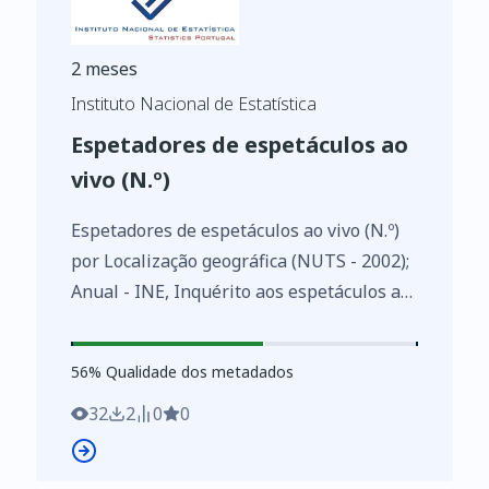
2 meses
Instituto Nacional de Estatística
Espetadores de espetáculos ao
vivo (N.º)
Espetadores de espetáculos ao vivo (N.º)
por Localização geográfica (NUTS - 2002);
Anual - INE, Inquérito aos espetáculos ao
vivo
https://www.ine.pt/xurl/indx/0001106/PT
56
%
56
% Qualidade dos metadados
32
2
0
0