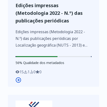
Edições impressas
(Metodologia 2022 - N.º) das
publicações periódicas
Edições impressas (Metodologia 2022 -
N.º) das publicações periódicas por
Localização geográfica (NUTS - 2013) e
Tipo de publicação periódica; Anual - INE,
Inquérito às publicações periódicas
56
%
56
% Qualidade dos metadados
https://www.ine.pt/xurl/indx/0012074/PT
15
1
0
0