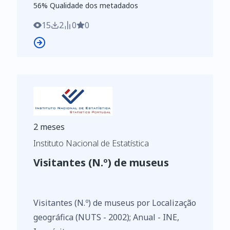
56
%
56
% Qualidade dos metadados
15
2
0
0
2 meses
Instituto Nacional de Estatística
Visitantes (N.º) de museus
Visitantes (N.º) de museus por Localização
geográfica (NUTS - 2002); Anual - INE,