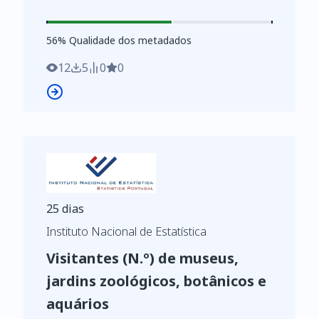
https://www.ine.pt/xurl/indx/0005416/PT
56
%
56
% Qualidade dos metadados
12
5
0
0
25 dias
Instituto Nacional de Estatística
Visitantes (N.º) de museus,
jardins zoológicos, botânicos e
aquários