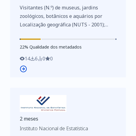
Visitantes (N.º) de museus, jardins
zoológicos, botânicos e aquários por
Localização geográfica (NUTS - 2001);
Anual - INE, Inquérito aos museus
https://www.ine.pt/xurl/indx/0002160/PT
22
%
22
% Qualidade dos metadados
14
6
0
0
2 meses
Instituto Nacional de Estatística