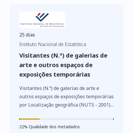
25 dias
Instituto Nacional de Estatística
Visitantes (N.º) de galerias de
arte e outros espaços de
exposições temporárias
Visitantes (N.º) de galerias de arte e
outros espaços de exposições temporárias
por Localização geográfica (NUTS - 2001);
Anual - INE, Inquérito às galerias de arte
e outros espaços de exposições
22
%
22
% Qualidade dos metadados
temporárias