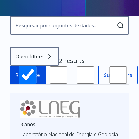
Open filters
2 results
Most
Relevance
Oldest
Subscribers
recent
3 anos
Laboratório Nacional de Energia e Geologia