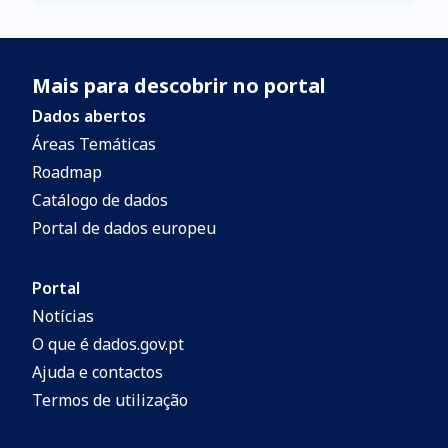
Portugal Continental que reúne a
informação gerada em mais de 30 anos de
Mais para descobrir no portal
investigação em geologia marinha. O
mapa é constituído por: Carta Geológica
Dados abertos
de Portugal Continental, Carta Geológica
Áreas Temáticas
da Região Imersa de Portugal, Carta
Roadmap
Geológica do Arquipélago dos Açores,
Catálogo de dados
Carta Geológica do Arquipélago da
Portal de dados europeu
Madeira (escala 1:1 000 000), Esquema
Neotectónico de Portugal Continental com
Portal
Hipsometria à escala 1:4 000 000,
Notícias
Esquema Tectono-Estratigráfico de
O que é dados.gov.pt
Portugal Continental à escala 1:5 000 000
Ajuda e contactos
e Mapa de localização à escala 1:20 000
Termos de utilização
000.