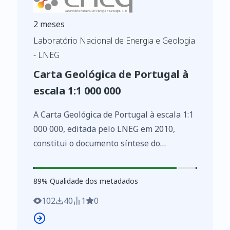
2 meses
Laboratório Nacional de Energia e Geologia
- LNEG
Carta Geológica de Portugal à
escala 1:1 000 000
A Carta Geológica de Portugal à escala 1:1
000 000, editada pelo LNEG em 2010,
constitui o documento síntese do
conhecimento actual sobre a geologia de
Portugal Continental e de todo o território
89
%
89
% Qualidade dos metadados
insular: Ilhas dos Arquipélagos dos Açores
e da Madeira. Este mapa inclui pela
102
40
1
0
primeira vez a cartografia geológica da
área imersa da plataforma continental de