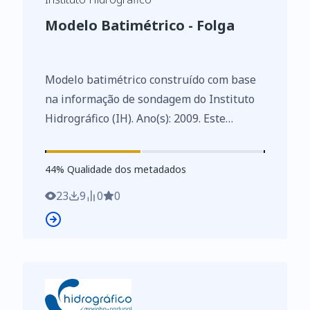
Modelo Batimétrico - Folga
Modelo batimétrico construído com base
na informação de sondagem do Instituto
Hidrográfico (IH). Ano(s): 2009. Este
conjunto de dados integra os Conjuntos
de Dados de Elevado Valor/HVD
44
%
44
% Qualidade dos metadados
identificados de acordo com o
Regulamento de Execução n.º 2023/138 da
23
9
0
0
Diretiva (UE) 2019/1024, relativa aos
dados abertos e à reutilização de
informações do setor público