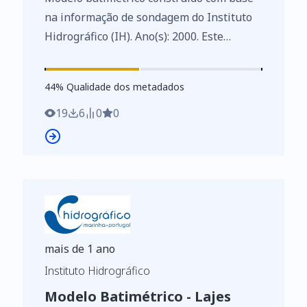
na informação de sondagem do Instituto
Hidrográfico (IH). Ano(s): 2000. Este
conjunto de dados integra os Conjuntos
de Dados de Elevado Valor/HVD
44
%
44
% Qualidade dos metadados
identificados de acordo com o
Regulamento de Execução n.º 2023/138 da
19
6
0
0
Diretiva (UE) 2019/1024, relativa aos
dados abertos e à reutilização de
informações do setor público.
mais de 1 ano
Instituto Hidrográfico
Modelo Batimétrico - Lajes