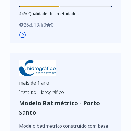
conjunto de dados integra os Conjuntos
de Dados de Elevado Valor/HVD
44
%
44
% Qualidade dos metadados
identificados de acordo com o
Regulamento de Execução n.º 2023/138 da
26
13
0
0
Diretiva (UE) 2019/1024, relativa aos
dados abertos e à reutilização de
informações do setor público
mais de 1 ano
Instituto Hidrográfico
Modelo Batimétrico - Porto
Santo
Modelo batimétrico construído com base