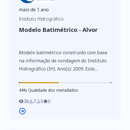
mais de 1 ano
Instituto Hidrográfico
Modelo Batimétrico - Alvor
Modelo batimétrico construído com base
na informação de sondagem do Instituto
Hidrográfico (IH). Ano(s): 2009. Este
conjunto de dados integra os Conjuntos
de Dados de Elevado Valor/HVD
44
%
44
% Qualidade dos metadados
identificados de acordo com o
Regulamento de Execução n.º 2023/138 da
38
7
0
0
Diretiva (UE) 2019/1024, relativa aos
dados abertos e à reutilização de
informações do setor público