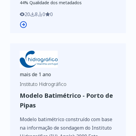
44
%
44
% Qualidade dos metadados
identificados de acordo com o
Regulamento de Execução n.º 2023/138 da
20
8
0
0
Diretiva (UE) 2019/1024, relativa aos
dados abertos e à reutilização de
informações do setor público
mais de 1 ano
Instituto Hidrográfico
Modelo Batimétrico - Porto de
Pipas
Modelo batimétrico construído com base
na informação de sondagem do Instituto