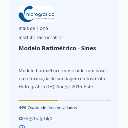
mais de 1 ano
Instituto Hidrográfico
Modelo Batimétrico - Sines
Modelo batimétrico construído com base
na informação de sondagem do Instituto
Hidrográfico (IH). Ano(s): 2016. Este
conjunto de dados integra os Conjuntos
de Dados de Elevado Valor/HVD
44
%
44
% Qualidade dos metadados
identificados de acordo com o
Regulamento de Execução n.º 2023/138 da
38
15
0
0
Diretiva (UE) 2019/1024, relativa aos