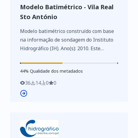
Modelo Batimétrico - Vila Real
Sto António
Modelo batimétrico construído com base
na informação de sondagem do Instituto
Hidrográfico (IH). Ano(s): 2010. Este
conjunto de dados integra os Conjuntos
de Dados de Elevado Valor/HVD
44
%
44
% Qualidade dos metadados
identificados de acordo com o
Regulamento de Execução n.º 2023/138 da
36
14
0
0
Diretiva (UE) 2019/1024, relativa aos
dados abertos e à reutilização de
informações do setor público.