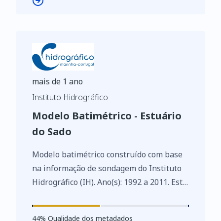
dados abertos e à reutilização de
informações do setor público.
mais de 1 ano
Instituto Hidrográfico
Modelo Batimétrico - Estuário
do Sado
Modelo batimétrico construído com base
na informação de sondagem do Instituto
Hidrográfico (IH). Ano(s): 1992 a 2011. Este
conjunto de dados integra os Conjuntos
de Dados de Elevado Valor/HVD
44
%
44
% Qualidade dos metadados