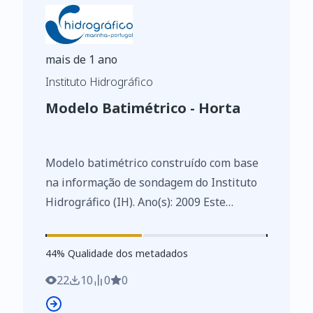
mais de 1 ano
Instituto Hidrográfico
Modelo Batimétrico - Horta
Modelo batimétrico construído com base
na informação de sondagem do Instituto
Hidrográfico (IH). Ano(s): 2009 Este
conjunto de dados integra os Conjuntos
de Dados de Elevado Valor/HVD
44
%
44
% Qualidade dos metadados
identificados de acordo com o
Regulamento de Execução n.º 2023/138 da
22
10
0
0
Diretiva (UE) 2019/1024, relativa aos