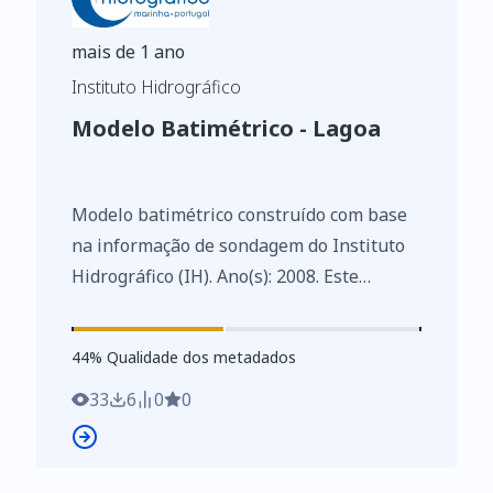
mais de 1 ano
Instituto Hidrográfico
Modelo Batimétrico - Lagoa
Modelo batimétrico construído com base
na informação de sondagem do Instituto
Hidrográfico (IH). Ano(s): 2008. Este
conjunto de dados integra os Conjuntos
de Dados de Elevado Valor/HVD
44
%
44
% Qualidade dos metadados
identificados de acordo com o
Regulamento de Execução n.º 2023/138 da
33
6
0
0
Diretiva (UE) 2019/1024, relativa aos
dados abertos e à reutilização de
informações do setor público.