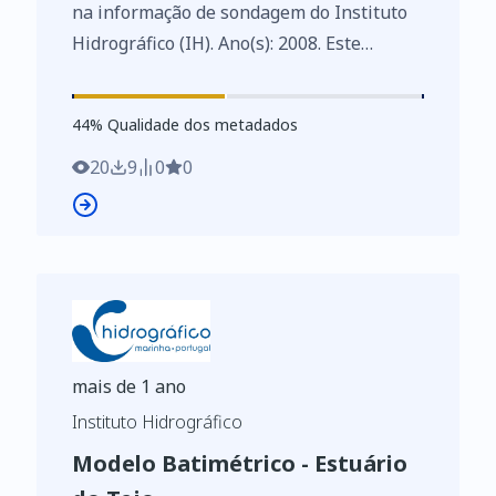
na informação de sondagem do Instituto
Hidrográfico (IH). Ano(s): 2008. Este
conjunto de dados integra os Conjuntos
de Dados de Elevado Valor/HVD
44
%
44
% Qualidade dos metadados
identificados de acordo com o
Regulamento de Execução n.º 2023/138 da
20
9
0
0
Diretiva (UE) 2019/1024, relativa aos
dados abertos e à reutilização de
informações do setor público.
mais de 1 ano
Instituto Hidrográfico
Modelo Batimétrico - Estuário