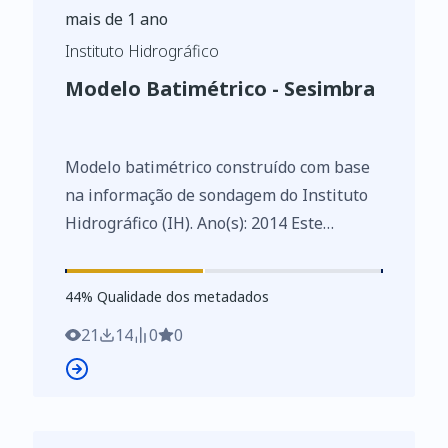
mais de 1 ano
Instituto Hidrográfico
Modelo Batimétrico - Sesimbra
Modelo batimétrico construído com base
na informação de sondagem do Instituto
Hidrográfico (IH). Ano(s): 2014 Este
conjunto de dados integra os Conjuntos
de Dados de Elevado Valor/HVD
44
%
44
% Qualidade dos metadados
identificados de acordo com o
Regulamento de Execução n.º 2023/138 da
21
14
0
0
Diretiva (UE) 2019/1024, relativa aos
dados abertos e à reutilização de
informações do setor público