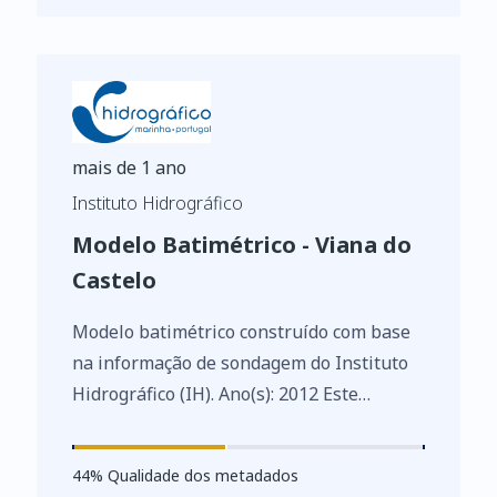
dados abertos e à reutilização de
informações do setor público
mais de 1 ano
Instituto Hidrográfico
Modelo Batimétrico - Viana do
Castelo
Modelo batimétrico construído com base
na informação de sondagem do Instituto
Hidrográfico (IH). Ano(s): 2012 Este
conjunto de dados integra os Conjuntos
de Dados de Elevado Valor/HVD
44
%
44
% Qualidade dos metadados
identificados de acordo com o