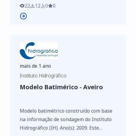
Regulamento de Execução n.º 2023/138 da
22
12
0
0
Diretiva (UE) 2019/1024, relativa aos
dados abertos e à reutilização de
informações do setor público
mais de 1 ano
Instituto Hidrográfico
Modelo Batimérico - Aveiro
Modelo batimétrico construído com base
na informação de sondagem do Instituto
Hidrográfico (IH). Ano(s): 2009. Este