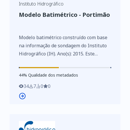
Instituto Hidrográfico
Modelo Batimétrico - Portimão
Modelo batimétrico construído com base
na informação de sondagem do Instituto
Hidrográfico (IH). Ano(s): 2015. Este
conjunto de dados integra os Conjuntos
de Dados de Elevado Valor/HVD
44
%
44
% Qualidade dos metadados
identificados de acordo com o
Regulamento de Execução n.º 2023/138 da
34
7
0
0
Diretiva (UE) 2019/1024, relativa aos
dados abertos e à reutilização de
informações do setor público.