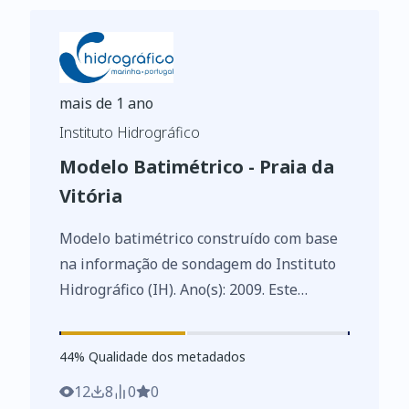
mais de 1 ano
Instituto Hidrográfico
Modelo Batimétrico - Praia da
Vitória
Modelo batimétrico construído com base
na informação de sondagem do Instituto
Hidrográfico (IH). Ano(s): 2009. Este
conjunto de dados integra os Conjuntos
de Dados de Elevado Valor/HVD
44
%
44
% Qualidade dos metadados
identificados de acordo com o
Regulamento de Execução n.º 2023/138 da
12
8
0
0