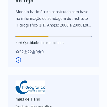
do Tejo
Modelo batimétrico construído com base
na informação de sondagem do Instituto
Hidrográfico (IH). Ano(s): 2000 a 2009. Este
conjunto de dados integra os Conjuntos
de Dados de Elevado Valor/HVD
44
%
44
% Qualidade dos metadados
identificados de acordo com o
Regulamento de Execução n.º 2023/138 da
52
22
0
0
Diretiva (UE) 2019/1024, relativa aos
dados abertos e à reutilização de
informações do setor público.
mais de 1 ano
Instituto Hidrográfico