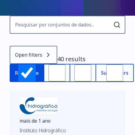
Open filters
40 results
Most
Relevance
Oldest
Subscribers
recent
mais de 1 ano
Instituto Hidrográfico