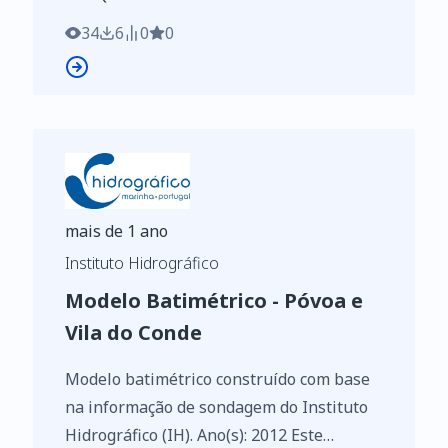
identificados de acordo com o
Regulamento de Execução n.º 2023/138 da
34
6
0
0
Diretiva (UE) 2019/1024, relativa aos
dados abertos e à reutilização de
informações do setor público.
mais de 1 ano
Instituto Hidrográfico
Modelo Batimétrico - Póvoa e
Vila do Conde
Modelo batimétrico construído com base
na informação de sondagem do Instituto
Hidrográfico (IH). Ano(s): 2012 Este