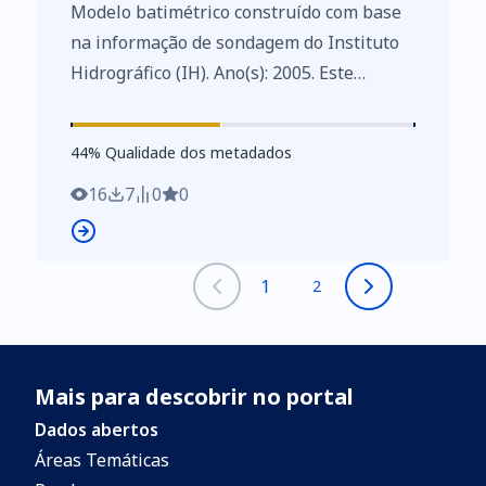
Modelo batimétrico construído com base
na informação de sondagem do Instituto
Hidrográfico (IH). Ano(s): 2005. Este
conjunto de dados integra os Conjuntos
de Dados de Elevado Valor/HVD
44
%
44
% Qualidade dos metadados
identificados de acordo com o
Regulamento de Execução n.º 2023/138 da
16
7
0
0
Diretiva (UE) 2019/1024, relativa aos
dados abertos e à reutilização de
informações do setor público
1
2
Mais para descobrir no portal
Dados abertos
Áreas Temáticas