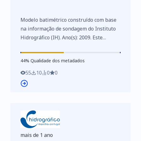
Modelo batimétrico construído com base
na informação de sondagem do Instituto
Hidrográfico (IH). Ano(s): 2009. Este
conjunto de dados integra os Conjuntos
de Dados de Elevado Valor/HVD
44
%
44
% Qualidade dos metadados
identificados de acordo com o
Regulamento de Execução n.º 2023/138 da
55
10
0
0
Diretiva (UE) 2019/1024, relativa aos
dados abertos e à reutilização de
informações do setor público
mais de 1 ano