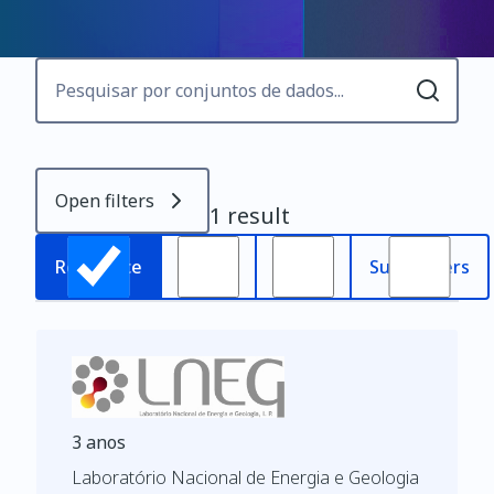
Open filters
1 result
Most
Relevance
Oldest
Subscribers
recent
3 anos
Laboratório Nacional de Energia e Geologia