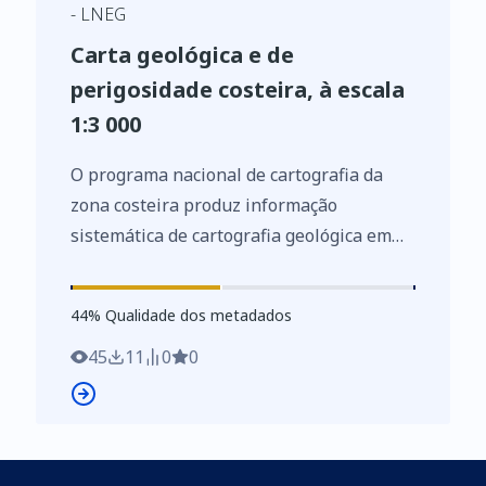
- LNEG
Carta geológica e de
perigosidade costeira, à escala
1:3 000
O programa nacional de cartografia da
zona costeira produz informação
sistemática de cartografia geológica em
conjugação com um índice de
perigosidade, à escala 1:3 000. Teve início
44
%
44
% Qualidade dos metadados
com a elaboração de um protótipo no
sector entre Armação de Pêra e a Galé,
45
11
0
0
Algarve. Até à data, foram cartografados
dois sectores costeiros numa extensão de
cerca de 140 km, nomeadamente entre a
Figueira da Foz e a Nazaré e entre Faro e