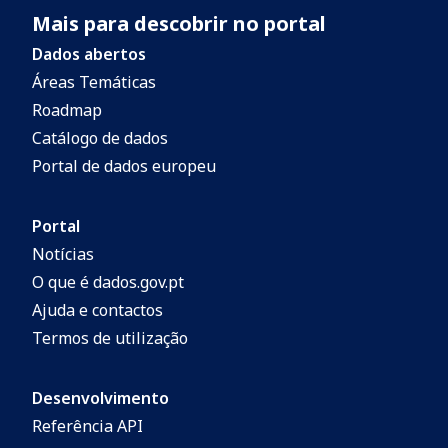
Mais para descobrir no portal
Vila Real de Santo António,
disponibilizando-se a cartografia
Dados abertos
geológica da faixa de território numa
Áreas Temáticas
extensão de 1 km a partir da linha de
Roadmap
costa, a uma escala de grande detalhe,
Catálogo de dados
acompanhada de vários níveis de
Portal de dados europeu
informação (perfis de praia, linhas de
costa históricas, granulometria dos
Portal
sedimentos, etc) que, complementando a
Notícias
cartografia geológica e de perigosidade,
O que é dados.gov.pt
permitem ao utilizador um conhecimento
Ajuda e contactos
mais vasto, e diverso, das características
Termos de utilização
do sector costeiro consultado.
Desenvolvimento
Referência API