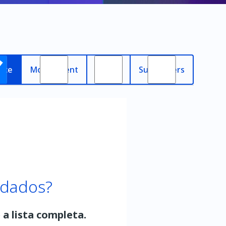
nce
Most recent
Oldest
Subscribers
 dados?
 a lista completa.