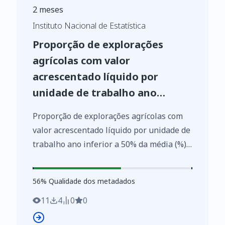
2 meses
Instituto Nacional de Estatística
Proporção de explorações
agrícolas com valor
acrescentado líquido por
unidade de trabalho ano
inferior a 50% da média (%)
Proporção de explorações agrícolas com
valor acrescentado líquido por unidade de
trabalho ano inferior a 50% da média (%)
por Localização geográfica (Região
agrária); Anual - INE, Estatísticas dos
56
%
56
% Qualidade dos metadados
indicadores agro-ambientais
https://www.ine.pt/xurl/indx/0004074/PT
11
4
0
0