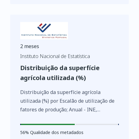
2 meses
Instituto Nacional de Estatística
Distribuição da superfície
agrícola utilizada (%)
Distribuição da superfície agrícola
utilizada (%) por Escalão de utilização de
fatores de produção; Anual - INE,
Estatísticas dos indicadores agro-
ambientais
56
%
56
% Qualidade dos metadados
https://www.ine.pt/xurl/indx/0004099/PT