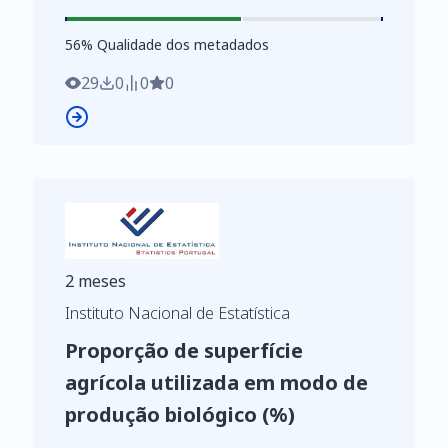
56
%
56
% Qualidade dos metadados
29
0
0
0
2 meses
Instituto Nacional de Estatística
Proporção de superfície
agrícola utilizada em modo de
produção biológico (%)