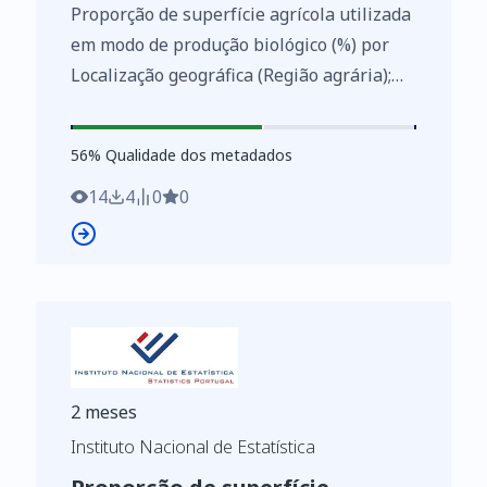
Proporção de superfície agrícola utilizada
em modo de produção biológico (%) por
Localização geográfica (Região agrária);
Anual - INE, Estatísticas dos indicadores
agro-ambientais
56
%
56
% Qualidade dos metadados
https://www.ine.pt/xurl/indx/0004098/PT
14
4
0
0
2 meses
Instituto Nacional de Estatística