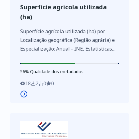
Superfície agrícola utilizada
(ha)
Superfície agrícola utilizada (ha) por
Localização geográfica (Região agrária) e
Especialização; Anual - INE, Estatísticas
dos indicadores agro-ambientais
https://www.ine.pt/xurl/indx/0004076/PT
56
%
56
% Qualidade dos metadados
18
2
0
0