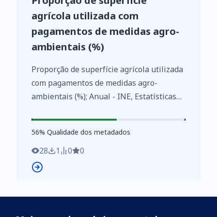
Proporção de superfície
agrícola utilizada com
pagamentos de medidas agro-
ambientais (%)
Proporção de superfície agrícola utilizada
com pagamentos de medidas agro-
ambientais (%); Anual - INE, Estatísticas
dos indicadores agro-ambientais
https://www.ine.pt/xurl/indx/0004087/PT
56
%
56
% Qualidade dos metadados
28
1
0
0